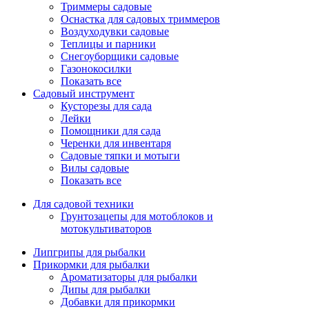
Триммеры садовые
Оснастка для садовых триммеров
Воздуходувки садовые
Теплицы и парники
Снегоуборщики садовые
Газонокосилки
Показать все
Садовый инструмент
Кусторезы для сада
Лейки
Помощники для сада
Черенки для инвентаря
Садовые тяпки и мотыги
Вилы садовые
Показать все
Для садовой техники
Грунтозацепы для мотоблоков и
мотокультиваторов
Липгрипы для рыбалки
Прикормки для рыбалки
Ароматизаторы для рыбалки
Дипы для рыбалки
Добавки для прикормки