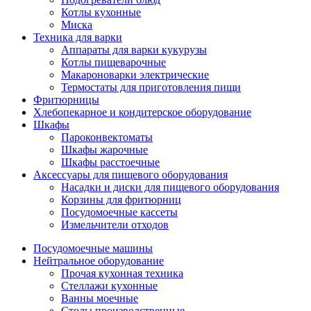
Котлы кухонные
Миска
Техника для варки
Аппараты для варки кукурузы
Котлы пищеварочные
Макароноварки электрические
Термостаты для приготовления пищи
Фритюрницы
Хлебопекарное и кондитерское оборудование
Шкафы
Пароконвектоматы
Шкафы жарочные
Шкафы расстоечные
Аксессуары для пищевого оборудования
Насадки и диски для пищевого оборудования
Корзины для фритюрниц
Посудомоечные кассеты
Измельчители отходов
Посудомоечные машины
Нейтральное оборудование
Прочая кухонная техника
Стеллажи кухонные
Ванны моечные
Столы производственные