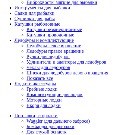
Виброхвосты мягкие для рыбалки
Инструменты для рыбалки
Садки для рыбалки
Сушилки для рыбы
Катушки рыболовные
Катушки безынерционные
Катушки проводочные
Ледобуры и комплектующие
Ледобуры левое вращение
Ледобуры правое вращение
Ручки для ледобуров
Удлинители и адаптеры для ледобуров
Чехлы для ледобуров
Шнеки для ледобуров левого вращения
Показать все
Лодки и аксессуары
Гребные лодки
Комплектующие для лодок
Моторные лодки
Якоря для лодки
Поплавки, сторожки
Waggler (для дальнего заброса)
Бомбарды для рыбалки
Для глухой оснастк