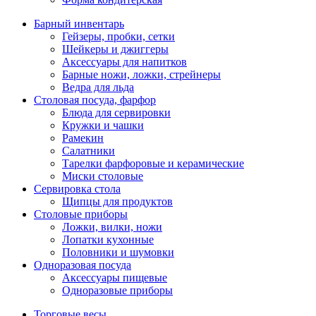
Барный инвентарь
Гейзеры, пробки, сетки
Шейкеры и джиггеры
Аксессуары для напитков
Барные ножи, ложки, стрейнеры
Ведра для льда
Столовая посуда, фарфор
Блюда для сервировки
Кружки и чашки
Рамекин
Салатники
Тарелки фарфоровые и керамические
Миски столовые
Сервировка стола
Щипцы для продуктов
Столовые приборы
Ложки, вилки, ножи
Лопатки кухонные
Половники и шумовки
Одноразовая посуда
Аксессуары пищевые
Одноразовые приборы
Торговые весы