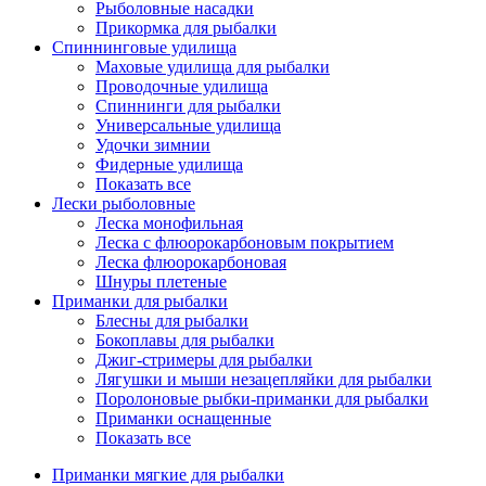
Рыболовные насадки
Прикормка для рыбалки
Спиннинговые удилища
Маховые удилища для рыбалки
Проводочные удилища
Спиннинги для рыбалки
Универсальные удилища
Удочки зимнии
Фидерные удилища
Показать все
Лески рыболовные
Леска монофильная
Леска с флюорокарбоновым покрытием
Леска флюорокарбоновая
Шнуры плетеные
Приманки для рыбалки
Блесны для рыбалки
Бокоплавы для рыбалки
Джиг-стримеры для рыбалки
Лягушки и мыши незацепляйки для рыбалки
Поролоновые рыбки-приманки для рыбалки
Приманки оснащенные
Показать все
Приманки мягкие для рыбалки