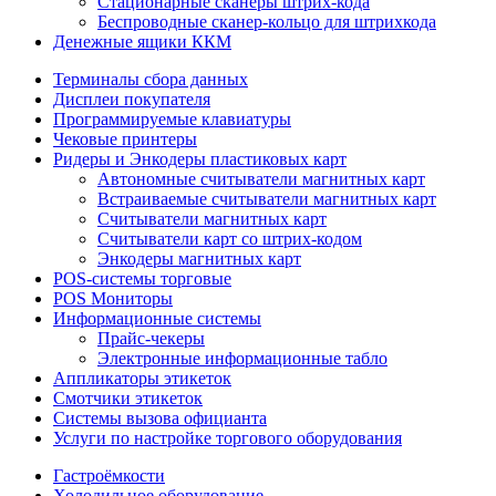
Стационарные сканеры штрих-кода
Беспроводные сканер-кольцо для штрихкода
Денежные ящики ККМ
Терминалы сбора данных
Дисплеи покупателя
Программируемые клавиатуры
Чековые принтеры
Ридеры и Энкодеры пластиковых карт
Автономные считыватели магнитных карт
Встраиваемые считыватели магнитных карт
Считыватели магнитных карт
Считыватели карт со штрих-кодом
Энкодеры магнитных карт
POS-системы торговые
POS Мониторы
Информационные системы
Прайс-чекеры
Электронные информационные табло
Аппликаторы этикеток
Смотчики этикеток
Системы вызова официанта
Услуги по настройке торгового оборудования
Гастроёмкости
Холодильное оборудование