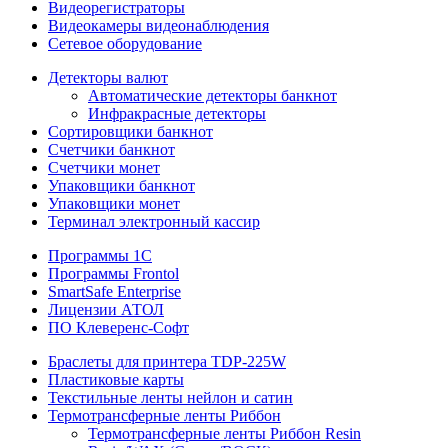
Видеорегистраторы
Видеокамеры видеонаблюдения
Сетевое оборудование
Детекторы валют
Автоматические детекторы банкнот
Инфракрасные детекторы
Сортировщики банкнот
Счетчики банкнот
Счетчики монет
Упаковщики банкнот
Упаковщики монет
Терминал электронный кассир
Программы 1C
Программы Frontol
SmartSafe Enterprise
Лицензии АТОЛ
ПО Клеверенс-Софт
Браслеты для принтера TDP-225W
Пластиковые карты
Текстильные ленты нейлон и сатин
Термотрансферные ленты Риббон
Термотрансферные ленты Риббон Resin