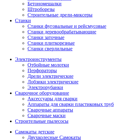
Бетономешалки
Штроборезы
Строительные дрели-миксеры
Станки
Станки фуговальные и рейсмусовые
Станки деревообрабатывающие
Станки заточные
Станки плиткорезные
Станки сверлильные
Электроинструменты
Отбойные молотки
Перфораторы
Дрели электрические
Лобзики электрические
Электрорубанки
Сварочное оборудование
Аксессуары для сварки
Аппараты для сварки пластиковых труб
Сварочные аппараты
Сварочные маски
Строительные пылесосы
Самокаты детские
Двухколесные Cамокаты