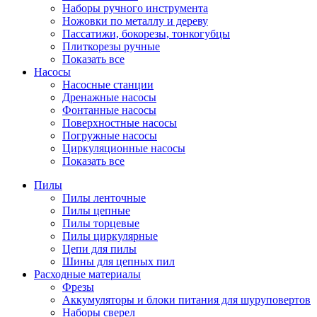
Наборы ручного инструмента
Ножовки по металлу и дереву
Пассатижи, бокорезы, тонкогубцы
Плиткорезы ручные
Показать все
Насосы
Насосные станции
Дренажные насосы
Фонтанные насосы
Поверхностные насосы
Погружные насосы
Циркуляционные насосы
Показать все
Пилы
Пилы ленточные
Пилы цепные
Пилы торцевые
Пилы циркулярные
Цепи для пилы
Шины для цепных пил
Расходные материалы
Фрезы
Аккумуляторы и блоки питания для шуруповертов
Наборы сверел