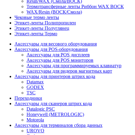
Resin/WAX (Смола/ВОСК)
Термотрансферные ленты Риббон WAX ВОСК
WAX/Resin (ВОСК/Смола)
Чековые термо ленты
Этикет-ленты Полипропилен
Этикет-ленты Полуглянец
Этикет-ленты Термо
Аксессуары для весового оборудования
Аксессуары для POS-оборудования
Аксессуары для POS дисплеев
Аксессуары для POS мониторов
Аксессуары для программируемых клавиатур
Аксессуары для ридеров магнитных карт
Аксессуары для принтеров штрих кода
Datamax
GODEX
TSC
Переходники
Аксессуары для сканеров штрих кода
Datalogic PSC
Honeywell (METROLOGIC)
Motorola
Аксессуары для терминалов сбора данных
UROVO