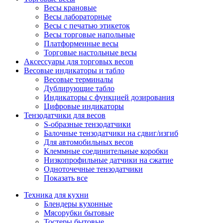
Весы крановые
Весы лабораторные
Весы с печатью этикеток
Весы торговые напольные
Платформенные весы
Торговые настольные весы
Аксессуары для торговых весов
Весовые индикаторы и табло
Весовые терминалы
Дублирующие табло
Индикаторы с функцией дозирования
Цифровые индикаторы
Тензодатчики для весов
S-образные тензодатчики
Балочные тензодатчики на сдвиг/изгиб
Для автомобильных весов
Клеммные соединительные коробки
Низкопрофильные датчики на сжатие
Одноточечные тензодатчики
Показать все
Техника для кухни
Блендеры кухонные
Мясорубки бытовые
Тостеры бытовые