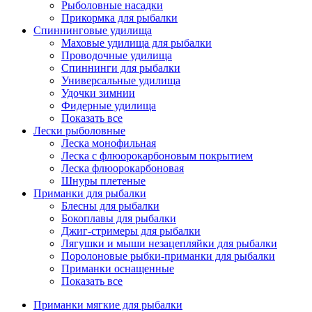
Рыболовные насадки
Прикормка для рыбалки
Спиннинговые удилища
Маховые удилища для рыбалки
Проводочные удилища
Спиннинги для рыбалки
Универсальные удилища
Удочки зимнии
Фидерные удилища
Показать все
Лески рыболовные
Леска монофильная
Леска с флюорокарбоновым покрытием
Леска флюорокарбоновая
Шнуры плетеные
Приманки для рыбалки
Блесны для рыбалки
Бокоплавы для рыбалки
Джиг-стримеры для рыбалки
Лягушки и мыши незацепляйки для рыбалки
Поролоновые рыбки-приманки для рыбалки
Приманки оснащенные
Показать все
Приманки мягкие для рыбалки