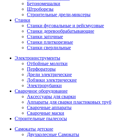
Бетономешалки
Штроборезы
Строительные дрели-миксеры
Станки
Станки фуговальные и рейсмусовые
Станки деревообрабатывающие
Станки заточные
Станки плиткорезные
Станки сверлильные
Электроинструменты
Отбойные молотки
Перфораторы
Дрели электрические
Лобзики электрические
Электрорубанки
Сварочное оборудование
Аксессуары для сварки
Аппараты для сварки пластиковых труб
Сварочные аппараты
Сварочные маски
Строительные пылесосы
Самокаты детские
Двухколесные Cамокаты