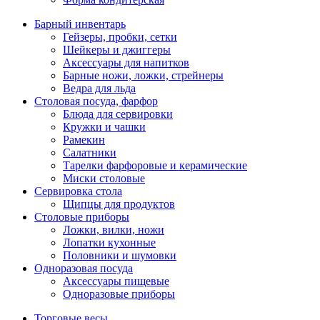
Барный инвентарь
Гейзеры, пробки, сетки
Шейкеры и джиггеры
Аксессуары для напитков
Барные ножи, ложки, стрейнеры
Ведра для льда
Столовая посуда, фарфор
Блюда для сервировки
Кружки и чашки
Рамекин
Салатники
Тарелки фарфоровые и керамические
Миски столовые
Сервировка стола
Щипцы для продуктов
Столовые приборы
Ложки, вилки, ножи
Лопатки кухонные
Половники и шумовки
Одноразовая посуда
Аксессуары пищевые
Одноразовые приборы
Торговые весы