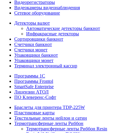
Видеорегистраторы
Видеокамеры видеонаблюдения
Сетевое оборудование
Детекторы валют
Автоматические детекторы банкнот
Инфракрасные детекторы
Сортировщики банкнот
Счетчики банкнот
Счетчики монет
Упаковщики банкнот
Упаковщики монет
Терминал электронный кассир
Программы 1C
Программы Frontol
SmartSafe Enterprise
Лицензии АТОЛ
ПО Клеверенс-Софт
Браслеты для принтера TDP-225W
Пластиковые карты
Текстильные ленты нейлон и сатин
Термотрансферные ленты Риббон
Термотрансферные ленты Риббон Resin