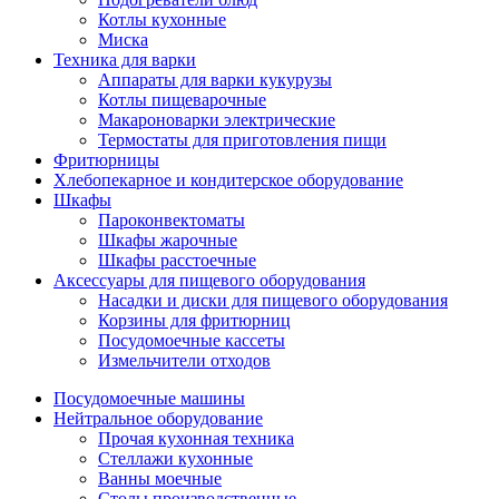
Котлы кухонные
Миска
Техника для варки
Аппараты для варки кукурузы
Котлы пищеварочные
Макароноварки электрические
Термостаты для приготовления пищи
Фритюрницы
Хлебопекарное и кондитерское оборудование
Шкафы
Пароконвектоматы
Шкафы жарочные
Шкафы расстоечные
Аксессуары для пищевого оборудования
Насадки и диски для пищевого оборудования
Корзины для фритюрниц
Посудомоечные кассеты
Измельчители отходов
Посудомоечные машины
Нейтральное оборудование
Прочая кухонная техника
Стеллажи кухонные
Ванны моечные
Столы производственные