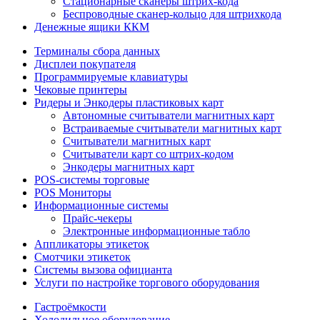
Стационарные сканеры штрих-кода
Беспроводные сканер-кольцо для штрихкода
Денежные ящики ККМ
Терминалы сбора данных
Дисплеи покупателя
Программируемые клавиатуры
Чековые принтеры
Ридеры и Энкодеры пластиковых карт
Автономные считыватели магнитных карт
Встраиваемые считыватели магнитных карт
Считыватели магнитных карт
Считыватели карт со штрих-кодом
Энкодеры магнитных карт
POS-системы торговые
POS Мониторы
Информационные системы
Прайс-чекеры
Электронные информационные табло
Аппликаторы этикеток
Смотчики этикеток
Системы вызова официанта
Услуги по настройке торгового оборудования
Гастроёмкости
Холодильное оборудование