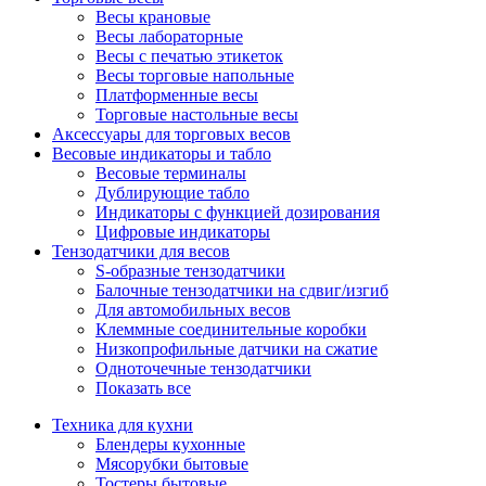
Весы крановые
Весы лабораторные
Весы с печатью этикеток
Весы торговые напольные
Платформенные весы
Торговые настольные весы
Аксессуары для торговых весов
Весовые индикаторы и табло
Весовые терминалы
Дублирующие табло
Индикаторы с функцией дозирования
Цифровые индикаторы
Тензодатчики для весов
S-образные тензодатчики
Балочные тензодатчики на сдвиг/изгиб
Для автомобильных весов
Клеммные соединительные коробки
Низкопрофильные датчики на сжатие
Одноточечные тензодатчики
Показать все
Техника для кухни
Блендеры кухонные
Мясорубки бытовые
Тостеры бытовые