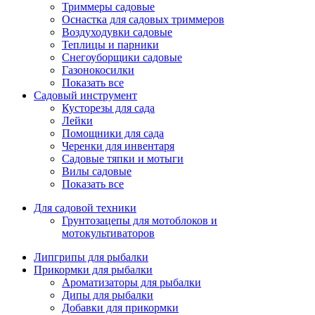
Триммеры садовые
Оснастка для садовых триммеров
Воздуходувки садовые
Теплицы и парники
Снегоуборщики садовые
Газонокосилки
Показать все
Садовый инструмент
Кусторезы для сада
Лейки
Помощники для сада
Черенки для инвентаря
Садовые тяпки и мотыги
Вилы садовые
Показать все
Для садовой техники
Грунтозацепы для мотоблоков и
мотокультиваторов
Липгрипы для рыбалки
Прикормки для рыбалки
Ароматизаторы для рыбалки
Дипы для рыбалки
Добавки для прикормки