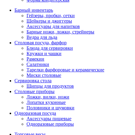
Барный инвентарь
Гейзеры, пробки, сетки
Шейкеры и джиггеры
Аксессуары для напитков
Барные ножи, ложки, стрейнеры
Ведра для льда
Столовая посуда, фарфор
Блюда для сервировки
Кружки и чашки
Рамекин
Салатники
Тарелки фарфоровые и керамические
Миски столовые
Сервировка стола
Щипцы для продуктов
Столовые приборы
Ложки, вилки, ножи
Лопатки кухонные
Половники и шумовки
Одноразовая посуда
Аксессуары пищевые
Одноразовые приборы
Торговые весы