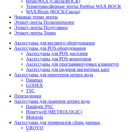
Resin/WAX (Смола/ВОСК)
Термотрансферные ленты Риббон WAX ВОСК
WAX/Resin (ВОСК/Смола)
Чековые термо ленты
Этикет-ленты Полипропилен
Этикет-ленты Полуглянец
Этикет-ленты Термо
Аксессуары для весового оборудования
Аксессуары для POS-оборудования
Аксессуары для POS дисплеев
Аксессуары для POS мониторов
Аксессуары для программируемых клавиатур
Аксессуары для ридеров магнитных карт
Аксессуары для принтеров штрих кода
Datamax
GODEX
TSC
Переходники
Аксессуары для сканеров штрих кода
Datalogic PSC
Honeywell (METROLOGIC)
Motorola
Аксессуары для терминалов сбора данных
UROVO