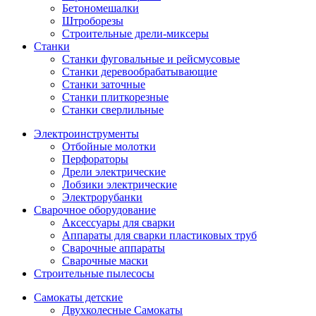
Бетономешалки
Штроборезы
Строительные дрели-миксеры
Станки
Станки фуговальные и рейсмусовые
Станки деревообрабатывающие
Станки заточные
Станки плиткорезные
Станки сверлильные
Электроинструменты
Отбойные молотки
Перфораторы
Дрели электрические
Лобзики электрические
Электрорубанки
Сварочное оборудование
Аксессуары для сварки
Аппараты для сварки пластиковых труб
Сварочные аппараты
Сварочные маски
Строительные пылесосы
Самокаты детские
Двухколесные Cамокаты