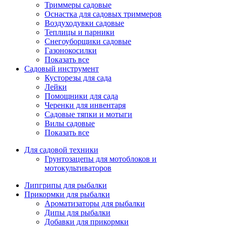
Триммеры садовые
Оснастка для садовых триммеров
Воздуходувки садовые
Теплицы и парники
Снегоуборщики садовые
Газонокосилки
Показать все
Садовый инструмент
Кусторезы для сада
Лейки
Помощники для сада
Черенки для инвентаря
Садовые тяпки и мотыги
Вилы садовые
Показать все
Для садовой техники
Грунтозацепы для мотоблоков и
мотокультиваторов
Липгрипы для рыбалки
Прикормки для рыбалки
Ароматизаторы для рыбалки
Дипы для рыбалки
Добавки для прикормки