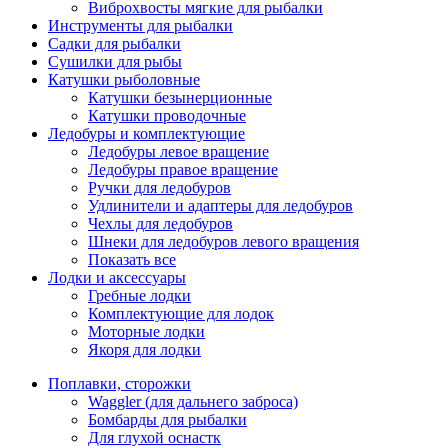
Виброхвосты мягкие для рыбалки
Инструменты для рыбалки
Садки для рыбалки
Сушилки для рыбы
Катушки рыболовные
Катушки безынерционные
Катушки проводочные
Ледобуры и комплектующие
Ледобуры левое вращение
Ледобуры правое вращение
Ручки для ледобуров
Удлинители и адаптеры для ледобуров
Чехлы для ледобуров
Шнеки для ледобуров левого вращения
Показать все
Лодки и аксессуары
Гребные лодки
Комплектующие для лодок
Моторные лодки
Якоря для лодки
Поплавки, сторожки
Waggler (для дальнего заброса)
Бомбарды для рыбалки
Для глухой оснастк