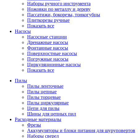
Наборы ручного инструмента
Ножовки по металлу и дереву
Пассатижи, бокорезы, тонкогубцы
Плиткорезы ручные
Показать все
Насосы
Насосные станции
Дренажные насосы
Фонтанные насосы
Поверхностные насосы
Погружные насосы
Циркуляционные насосы
Показать все
Пилы
Пилы ленточные
Пилы цепные
Пилы торцевые
Пилы циркулярные
Цепи для пилы
Шины для цепных пил
Расходные материалы
Фрезы
Аккумуляторы и блоки питания для шуруповертов
Наборы сверел