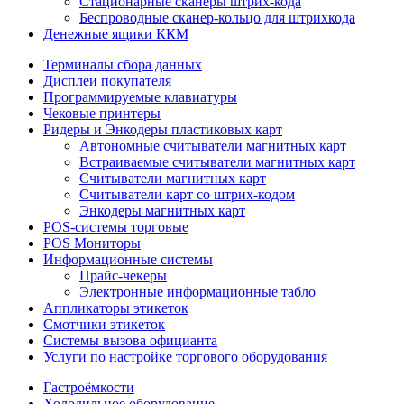
Стационарные сканеры штрих-кода
Беспроводные сканер-кольцо для штрихкода
Денежные ящики ККМ
Терминалы сбора данных
Дисплеи покупателя
Программируемые клавиатуры
Чековые принтеры
Ридеры и Энкодеры пластиковых карт
Автономные считыватели магнитных карт
Встраиваемые считыватели магнитных карт
Считыватели магнитных карт
Считыватели карт со штрих-кодом
Энкодеры магнитных карт
POS-системы торговые
POS Мониторы
Информационные системы
Прайс-чекеры
Электронные информационные табло
Аппликаторы этикеток
Смотчики этикеток
Системы вызова официанта
Услуги по настройке торгового оборудования
Гастроёмкости
Холодильное оборудование