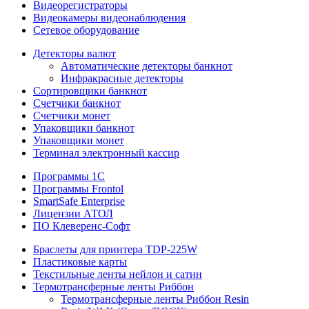
Видеорегистраторы
Видеокамеры видеонаблюдения
Сетевое оборудование
Детекторы валют
Автоматические детекторы банкнот
Инфракрасные детекторы
Сортировщики банкнот
Счетчики банкнот
Счетчики монет
Упаковщики банкнот
Упаковщики монет
Терминал электронный кассир
Программы 1C
Программы Frontol
SmartSafe Enterprise
Лицензии АТОЛ
ПО Клеверенс-Софт
Браслеты для принтера TDP-225W
Пластиковые карты
Текстильные ленты нейлон и сатин
Термотрансферные ленты Риббон
Термотрансферные ленты Риббон Resin