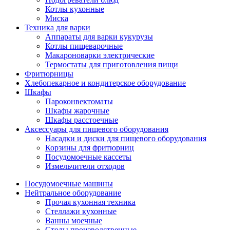
Котлы кухонные
Миска
Техника для варки
Аппараты для варки кукурузы
Котлы пищеварочные
Макароноварки электрические
Термостаты для приготовления пищи
Фритюрницы
Хлебопекарное и кондитерское оборудование
Шкафы
Пароконвектоматы
Шкафы жарочные
Шкафы расстоечные
Аксессуары для пищевого оборудования
Насадки и диски для пищевого оборудования
Корзины для фритюрниц
Посудомоечные кассеты
Измельчители отходов
Посудомоечные машины
Нейтральное оборудование
Прочая кухонная техника
Стеллажи кухонные
Ванны моечные
Столы производственные