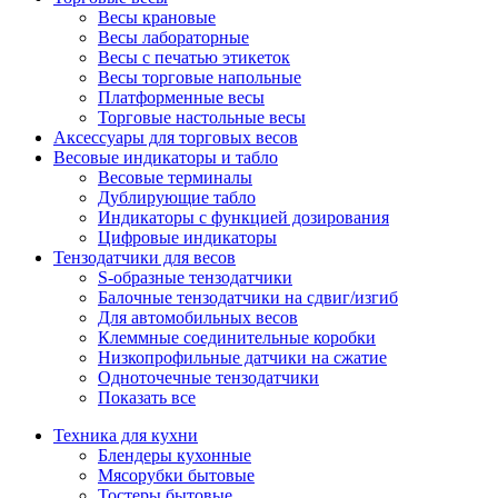
Весы крановые
Весы лабораторные
Весы с печатью этикеток
Весы торговые напольные
Платформенные весы
Торговые настольные весы
Аксессуары для торговых весов
Весовые индикаторы и табло
Весовые терминалы
Дублирующие табло
Индикаторы с функцией дозирования
Цифровые индикаторы
Тензодатчики для весов
S-образные тензодатчики
Балочные тензодатчики на сдвиг/изгиб
Для автомобильных весов
Клеммные соединительные коробки
Низкопрофильные датчики на сжатие
Одноточечные тензодатчики
Показать все
Техника для кухни
Блендеры кухонные
Мясорубки бытовые
Тостеры бытовые