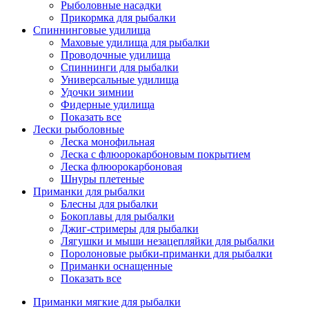
Рыболовные насадки
Прикормка для рыбалки
Спиннинговые удилища
Маховые удилища для рыбалки
Проводочные удилища
Спиннинги для рыбалки
Универсальные удилища
Удочки зимнии
Фидерные удилища
Показать все
Лески рыболовные
Леска монофильная
Леска с флюорокарбоновым покрытием
Леска флюорокарбоновая
Шнуры плетеные
Приманки для рыбалки
Блесны для рыбалки
Бокоплавы для рыбалки
Джиг-стримеры для рыбалки
Лягушки и мыши незацепляйки для рыбалки
Поролоновые рыбки-приманки для рыбалки
Приманки оснащенные
Показать все
Приманки мягкие для рыбалки