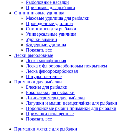
Рыболовные насадки
Прикормка для рыбалки
Спиннинговые удилища
Маховые удилища для рыбалки
Проводочные удилища
Спиннинги для рыбалки
Универсальные удилища
Удочки зимнии
Фидерные удилища
Показать все
Лески рыболовные
Леска монофильная
Леска с флюорокарбоновым покрытием
Леска флюорокарбоновая
Шнуры плетеные
Приманки для рыбалки
Блесны для рыбалки
Бокоплавы для рыбалки
Джиг-стримеры для рыбалки
Лягушки и мыши незацепляйки для рыбалки
Поролоновые рыбки-приманки для рыбалки
Приманки оснащенные
Показать все
Приманки мягкие для рыбалки