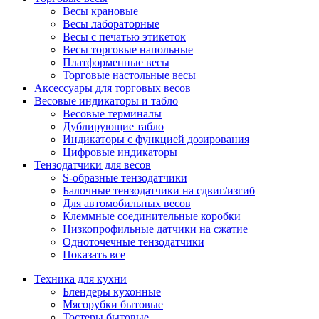
Весы крановые
Весы лабораторные
Весы с печатью этикеток
Весы торговые напольные
Платформенные весы
Торговые настольные весы
Аксессуары для торговых весов
Весовые индикаторы и табло
Весовые терминалы
Дублирующие табло
Индикаторы с функцией дозирования
Цифровые индикаторы
Тензодатчики для весов
S-образные тензодатчики
Балочные тензодатчики на сдвиг/изгиб
Для автомобильных весов
Клеммные соединительные коробки
Низкопрофильные датчики на сжатие
Одноточечные тензодатчики
Показать все
Техника для кухни
Блендеры кухонные
Мясорубки бытовые
Тостеры бытовые