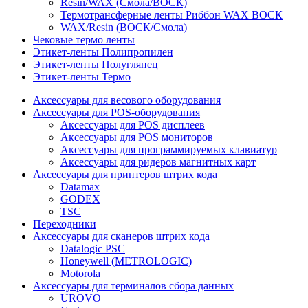
Resin/WAX (Смола/ВОСК)
Термотрансферные ленты Риббон WAX ВОСК
WAX/Resin (ВОСК/Смола)
Чековые термо ленты
Этикет-ленты Полипропилен
Этикет-ленты Полуглянец
Этикет-ленты Термо
Аксессуары для весового оборудования
Аксессуары для POS-оборудования
Аксессуары для POS дисплеев
Аксессуары для POS мониторов
Аксессуары для программируемых клавиатур
Аксессуары для ридеров магнитных карт
Аксессуары для принтеров штрих кода
Datamax
GODEX
TSC
Переходники
Аксессуары для сканеров штрих кода
Datalogic PSC
Honeywell (METROLOGIC)
Motorola
Аксессуары для терминалов сбора данных
UROVO