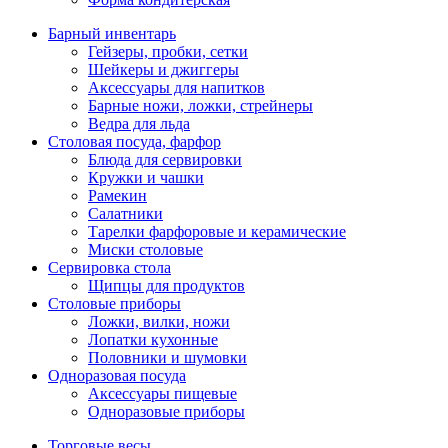
Барный инвентарь
Гейзеры, пробки, сетки
Шейкеры и джиггеры
Аксессуары для напитков
Барные ножи, ложки, стрейнеры
Ведра для льда
Столовая посуда, фарфор
Блюда для сервировки
Кружки и чашки
Рамекин
Салатники
Тарелки фарфоровые и керамические
Миски столовые
Сервировка стола
Щипцы для продуктов
Столовые приборы
Ложки, вилки, ножи
Лопатки кухонные
Половники и шумовки
Одноразовая посуда
Аксессуары пищевые
Одноразовые приборы
Торговые весы