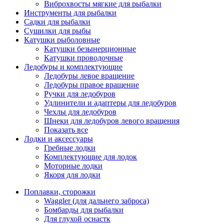
Виброхвосты мягкие для рыбалки
Инструменты для рыбалки
Садки для рыбалки
Сушилки для рыбы
Катушки рыболовные
Катушки безынерционные
Катушки проводочные
Ледобуры и комплектующие
Ледобуры левое вращение
Ледобуры правое вращение
Ручки для ледобуров
Удлинители и адаптеры для ледобуров
Чехлы для ледобуров
Шнеки для ледобуров левого вращения
Показать все
Лодки и аксессуары
Гребные лодки
Комплектующие для лодок
Моторные лодки
Якоря для лодки
Поплавки, сторожки
Waggler (для дальнего заброса)
Бомбарды для рыбалки
Для глухой оснастк