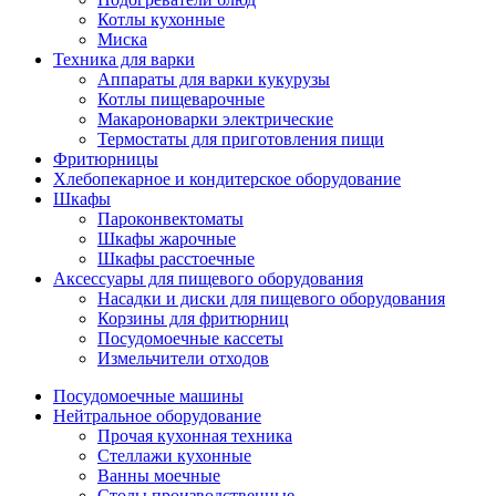
Котлы кухонные
Миска
Техника для варки
Аппараты для варки кукурузы
Котлы пищеварочные
Макароноварки электрические
Термостаты для приготовления пищи
Фритюрницы
Хлебопекарное и кондитерское оборудование
Шкафы
Пароконвектоматы
Шкафы жарочные
Шкафы расстоечные
Аксессуары для пищевого оборудования
Насадки и диски для пищевого оборудования
Корзины для фритюрниц
Посудомоечные кассеты
Измельчители отходов
Посудомоечные машины
Нейтральное оборудование
Прочая кухонная техника
Стеллажи кухонные
Ванны моечные
Столы производственные