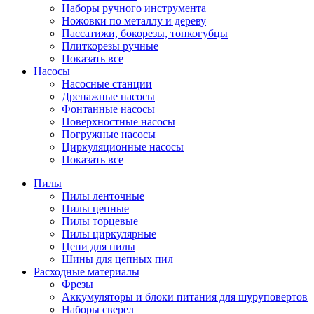
Наборы ручного инструмента
Ножовки по металлу и дереву
Пассатижи, бокорезы, тонкогубцы
Плиткорезы ручные
Показать все
Насосы
Насосные станции
Дренажные насосы
Фонтанные насосы
Поверхностные насосы
Погружные насосы
Циркуляционные насосы
Показать все
Пилы
Пилы ленточные
Пилы цепные
Пилы торцевые
Пилы циркулярные
Цепи для пилы
Шины для цепных пил
Расходные материалы
Фрезы
Аккумуляторы и блоки питания для шуруповертов
Наборы сверел