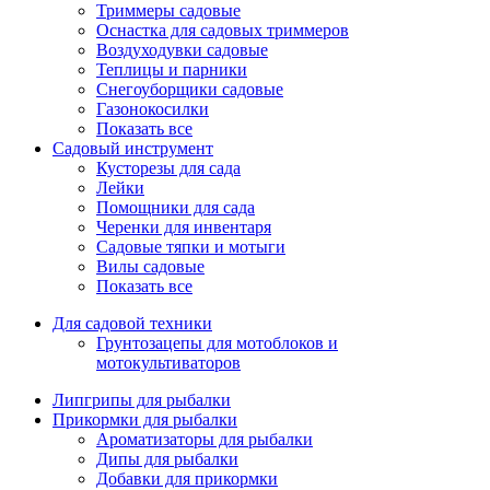
Триммеры садовые
Оснастка для садовых триммеров
Воздуходувки садовые
Теплицы и парники
Снегоуборщики садовые
Газонокосилки
Показать все
Садовый инструмент
Кусторезы для сада
Лейки
Помощники для сада
Черенки для инвентаря
Садовые тяпки и мотыги
Вилы садовые
Показать все
Для садовой техники
Грунтозацепы для мотоблоков и
мотокультиваторов
Липгрипы для рыбалки
Прикормки для рыбалки
Ароматизаторы для рыбалки
Дипы для рыбалки
Добавки для прикормки