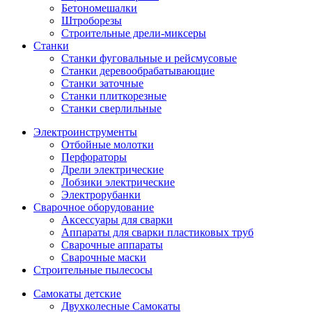
Бетономешалки
Штроборезы
Строительные дрели-миксеры
Станки
Станки фуговальные и рейсмусовые
Станки деревообрабатывающие
Станки заточные
Станки плиткорезные
Станки сверлильные
Электроинструменты
Отбойные молотки
Перфораторы
Дрели электрические
Лобзики электрические
Электрорубанки
Сварочное оборудование
Аксессуары для сварки
Аппараты для сварки пластиковых труб
Сварочные аппараты
Сварочные маски
Строительные пылесосы
Самокаты детские
Двухколесные Cамокаты