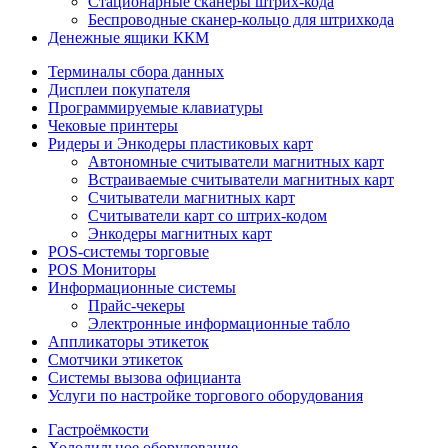
Стационарные сканеры штрих-кода
Беспроводные сканер-кольцо для штрихкода
Денежные ящики ККМ
Терминалы сбора данных
Дисплеи покупателя
Программируемые клавиатуры
Чековые принтеры
Ридеры и Энкодеры пластиковых карт
Автономные считыватели магнитных карт
Встраиваемые считыватели магнитных карт
Считыватели магнитных карт
Считыватели карт со штрих-кодом
Энкодеры магнитных карт
POS-системы торговые
POS Мониторы
Информационные системы
Прайс-чекеры
Электронные информационные табло
Аппликаторы этикеток
Смотчики этикеток
Системы вызова официанта
Услуги по настройке торгового оборудования
Гастроёмкости
Холодильное оборудование