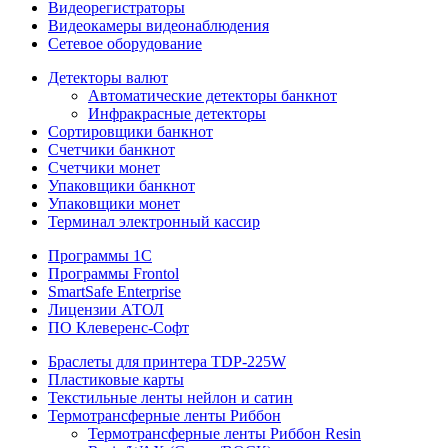
Видеорегистраторы
Видеокамеры видеонаблюдения
Сетевое оборудование
Детекторы валют
Автоматические детекторы банкнот
Инфракрасные детекторы
Сортировщики банкнот
Счетчики банкнот
Счетчики монет
Упаковщики банкнот
Упаковщики монет
Терминал электронный кассир
Программы 1C
Программы Frontol
SmartSafe Enterprise
Лицензии АТОЛ
ПО Клеверенс-Софт
Браслеты для принтера TDP-225W
Пластиковые карты
Текстильные ленты нейлон и сатин
Термотрансферные ленты Риббон
Термотрансферные ленты Риббон Resin