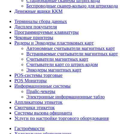
Стационарные сканеры штрих-кода
Беспроводные сканер-кольцо для штрихкода
Денежные ящики ККМ
Терминалы сбора данных
Дисплеи покупателя
Программируемые клавиатуры
Чековые принтеры
Ридеры и Энкодеры пластиковых карт
Автономные считыватели магнитных карт
Встраиваемые считыватели магнитных карт
Считыватели магнитных карт
Считыватели карт со штрих-кодом
Энкодеры магнитных карт
POS-системы торговые
POS Мониторы
Информационные системы
Прайс-чекеры
Электронные информационные табло
Аппликаторы этикеток
Смотчики этикеток
Системы вызова официанта
Услуги по настройке торгового оборудования
Гастроёмкости
Холодильное оборудование