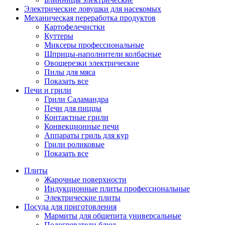
Электрические ловушки для насекомых
Механическая переработка продуктов
Картофелечистки
Куттеры
Миксеры профессиональные
Шприцы-наполнители колбасные
Овощерезки электрические
Пилы для мяса
Показать все
Печи и грили
Грили Саламандра
Печи для пиццы
Контактные грили
Конвекционные печи
Аппараты гриль для кур
Грили роликовые
Показать все
Плиты
Жарочные поверхности
Индукционные плиты профессиональные
Электрические плиты
Посуда для приготовления
Мармиты для общепита универсальные
Подогреватели блюд