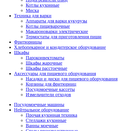
Котлы кухонные
Миска
Техника для варки
Аппараты для варки кукурузы
Котлы пищеварочные
Макароноварки электрические
Термостаты для приготовления пищи
Фритюрницы
Хлебопекарное и кондитерское оборудование
Шкафы
Пароконвектоматы
Шкафы жарочные
Шкафы расстоечные
Аксессуары для пищевого оборудования
Насадки и диски для пищевого оборудования
Корзины для фритюрниц
Посудомоечные кассеты
Измельчители отходов
Посудомоечные машины
Нейтральное оборудование
Прочая кухонная техника
Стеллажи кухонные
Ванны моечные
Столы производственные