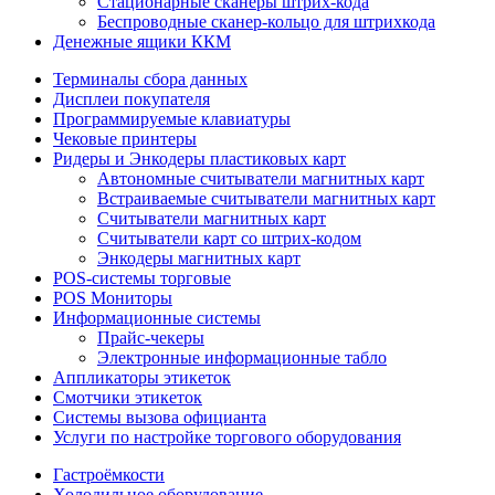
Стационарные сканеры штрих-кода
Беспроводные сканер-кольцо для штрихкода
Денежные ящики ККМ
Терминалы сбора данных
Дисплеи покупателя
Программируемые клавиатуры
Чековые принтеры
Ридеры и Энкодеры пластиковых карт
Автономные считыватели магнитных карт
Встраиваемые считыватели магнитных карт
Считыватели магнитных карт
Считыватели карт со штрих-кодом
Энкодеры магнитных карт
POS-системы торговые
POS Мониторы
Информационные системы
Прайс-чекеры
Электронные информационные табло
Аппликаторы этикеток
Смотчики этикеток
Системы вызова официанта
Услуги по настройке торгового оборудования
Гастроёмкости
Холодильное оборудование