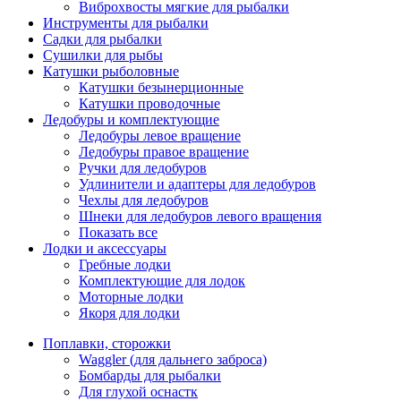
Виброхвосты мягкие для рыбалки
Инструменты для рыбалки
Садки для рыбалки
Сушилки для рыбы
Катушки рыболовные
Катушки безынерционные
Катушки проводочные
Ледобуры и комплектующие
Ледобуры левое вращение
Ледобуры правое вращение
Ручки для ледобуров
Удлинители и адаптеры для ледобуров
Чехлы для ледобуров
Шнеки для ледобуров левого вращения
Показать все
Лодки и аксессуары
Гребные лодки
Комплектующие для лодок
Моторные лодки
Якоря для лодки
Поплавки, сторожки
Waggler (для дальнего заброса)
Бомбарды для рыбалки
Для глухой оснастк