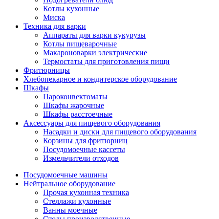
Котлы кухонные
Миска
Техника для варки
Аппараты для варки кукурузы
Котлы пищеварочные
Макароноварки электрические
Термостаты для приготовления пищи
Фритюрницы
Хлебопекарное и кондитерское оборудование
Шкафы
Пароконвектоматы
Шкафы жарочные
Шкафы расстоечные
Аксессуары для пищевого оборудования
Насадки и диски для пищевого оборудования
Корзины для фритюрниц
Посудомоечные кассеты
Измельчители отходов
Посудомоечные машины
Нейтральное оборудование
Прочая кухонная техника
Стеллажи кухонные
Ванны моечные
Столы производственные