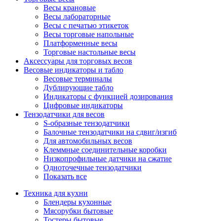
Весы крановые
Весы лабораторные
Весы с печатью этикеток
Весы торговые напольные
Платформенные весы
Торговые настольные весы
Аксессуары для торговых весов
Весовые индикаторы и табло
Весовые терминалы
Дублирующие табло
Индикаторы с функцией дозирования
Цифровые индикаторы
Тензодатчики для весов
S-образные тензодатчики
Балочные тензодатчики на сдвиг/изгиб
Для автомобильных весов
Клеммные соединительные коробки
Низкопрофильные датчики на сжатие
Одноточечные тензодатчики
Показать все
Техника для кухни
Блендеры кухонные
Мясорубки бытовые
Тостеры бытовые