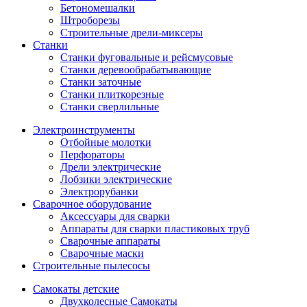
Бетономешалки
Штроборезы
Строительные дрели-миксеры
Станки
Станки фуговальные и рейсмусовые
Станки деревообрабатывающие
Станки заточные
Станки плиткорезные
Станки сверлильные
Электроинструменты
Отбойные молотки
Перфораторы
Дрели электрические
Лобзики электрические
Электрорубанки
Сварочное оборудование
Аксессуары для сварки
Аппараты для сварки пластиковых труб
Сварочные аппараты
Сварочные маски
Строительные пылесосы
Самокаты детские
Двухколесные Cамокаты