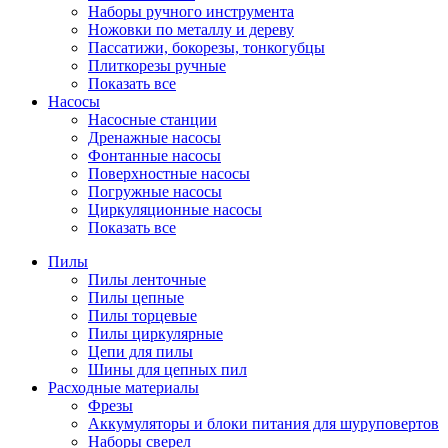
Наборы ручного инструмента
Ножовки по металлу и дереву
Пассатижи, бокорезы, тонкогубцы
Плиткорезы ручные
Показать все
Насосы
Насосные станции
Дренажные насосы
Фонтанные насосы
Поверхностные насосы
Погружные насосы
Циркуляционные насосы
Показать все
Пилы
Пилы ленточные
Пилы цепные
Пилы торцевые
Пилы циркулярные
Цепи для пилы
Шины для цепных пил
Расходные материалы
Фрезы
Аккумуляторы и блоки питания для шуруповертов
Наборы сверел