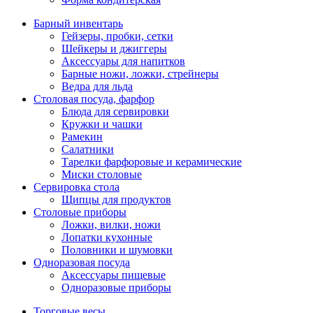
Барный инвентарь
Гейзеры, пробки, сетки
Шейкеры и джиггеры
Аксессуары для напитков
Барные ножи, ложки, стрейнеры
Ведра для льда
Столовая посуда, фарфор
Блюда для сервировки
Кружки и чашки
Рамекин
Салатники
Тарелки фарфоровые и керамические
Миски столовые
Сервировка стола
Щипцы для продуктов
Столовые приборы
Ложки, вилки, ножи
Лопатки кухонные
Половники и шумовки
Одноразовая посуда
Аксессуары пищевые
Одноразовые приборы
Торговые весы