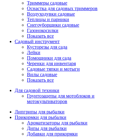
Триммеры садовые
Оснастка для садовых триммеров
Воздуходувки садовые
Теплицы и парники
Снегоуборщики садовые
Газонокосилки
Показать все
Садовый инструмент
Кусторезы для сада
Лейки
Помощники для сада
Черенки для инвентаря
Садовые тяпки и мотыги
Вилы садовые
Показать все
Для садовой техники
Грунтозацепы для мотоблоков и
мотокультиваторов
Липгрипы для рыбалки
Прикормки для рыбалки
Ароматизаторы для рыбалки
Дипы для рыбалки
Добавки для прикормки