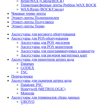
Resin/WAX (Смола/ВОСК)
Термотрансферные ленты Риббон WAX ВОСК
WAX/Resin (ВОСК/Смола)
Чековые термо ленты
Этикет-ленты Полипропилен
Этикет-ленты Полуглянец
Этикет-ленты Термо
Аксессуары для весового оборудования
Аксессуары для POS-оборудования
Аксессуары для POS дисплеев
Аксессуары для POS мониторов
Аксессуары для программируемых клавиатур
Аксессуары для ридеров магнитных карт
Аксессуары для принтеров штрих кода
Datamax
GODEX
TSC
Переходники
Аксессуары для сканеров штрих кода
Datalogic PSC
Honeywell (METROLOGIC)
Motorola
Аксессуары для терминалов сбора данных
UROVO