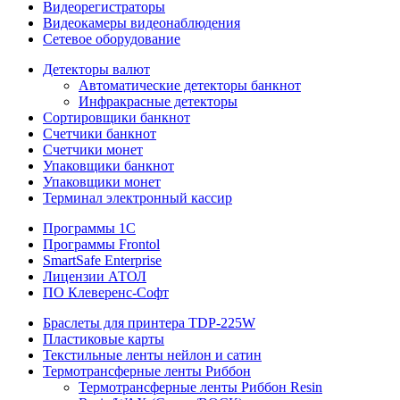
Видеорегистраторы
Видеокамеры видеонаблюдения
Сетевое оборудование
Детекторы валют
Автоматические детекторы банкнот
Инфракрасные детекторы
Сортировщики банкнот
Счетчики банкнот
Счетчики монет
Упаковщики банкнот
Упаковщики монет
Терминал электронный кассир
Программы 1C
Программы Frontol
SmartSafe Enterprise
Лицензии АТОЛ
ПО Клеверенс-Софт
Браслеты для принтера TDP-225W
Пластиковые карты
Текстильные ленты нейлон и сатин
Термотрансферные ленты Риббон
Термотрансферные ленты Риббон Resin