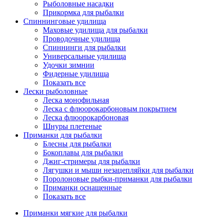
Рыболовные насадки
Прикормка для рыбалки
Спиннинговые удилища
Маховые удилища для рыбалки
Проводочные удилища
Спиннинги для рыбалки
Универсальные удилища
Удочки зимнии
Фидерные удилища
Показать все
Лески рыболовные
Леска монофильная
Леска с флюорокарбоновым покрытием
Леска флюорокарбоновая
Шнуры плетеные
Приманки для рыбалки
Блесны для рыбалки
Бокоплавы для рыбалки
Джиг-стримеры для рыбалки
Лягушки и мыши незацепляйки для рыбалки
Поролоновые рыбки-приманки для рыбалки
Приманки оснащенные
Показать все
Приманки мягкие для рыбалки