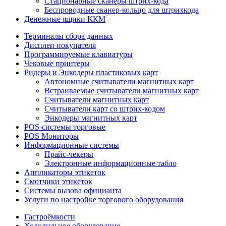
Стационарные сканеры штрих-кода
Беспроводные сканер-кольцо для штрихкода
Денежные ящики ККМ
Терминалы сбора данных
Дисплеи покупателя
Программируемые клавиатуры
Чековые принтеры
Ридеры и Энкодеры пластиковых карт
Автономные считыватели магнитных карт
Встраиваемые считыватели магнитных карт
Считыватели магнитных карт
Считыватели карт со штрих-кодом
Энкодеры магнитных карт
POS-системы торговые
POS Мониторы
Информационные системы
Прайс-чекеры
Электронные информационные табло
Аппликаторы этикеток
Смотчики этикеток
Системы вызова официанта
Услуги по настройке торгового оборудования
Гастроёмкости
Холодильное оборудование