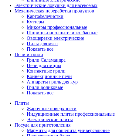
Электрические ловушки для насекомых
Механическая переработка продуктов
Картофелечистки
Куттеры
Миксеры профессиональные
Шприцы-наполнители колбасные
Овощерезки электрические
Пилы для мяса
Показать все
Печи и грили
Грили Саламандра
Печи для пиццы
Контактные грили
Конвекционные печи
Аппараты гриль для кур
Грили роликовые
Показать все
Плиты
Жарочные поверхности
Индукционные плиты профессиональные
Электрические плиты
Посуда для приготовления
Мармиты для общепита универсальные
Подогреватели блюд