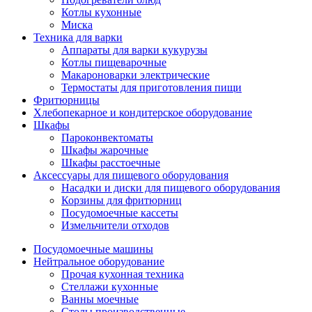
Котлы кухонные
Миска
Техника для варки
Аппараты для варки кукурузы
Котлы пищеварочные
Макароноварки электрические
Термостаты для приготовления пищи
Фритюрницы
Хлебопекарное и кондитерское оборудование
Шкафы
Пароконвектоматы
Шкафы жарочные
Шкафы расстоечные
Аксессуары для пищевого оборудования
Насадки и диски для пищевого оборудования
Корзины для фритюрниц
Посудомоечные кассеты
Измельчители отходов
Посудомоечные машины
Нейтральное оборудование
Прочая кухонная техника
Стеллажи кухонные
Ванны моечные
Столы производственные