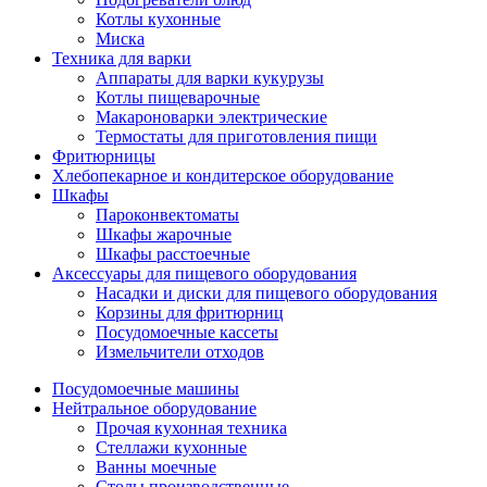
Котлы кухонные
Миска
Техника для варки
Аппараты для варки кукурузы
Котлы пищеварочные
Макароноварки электрические
Термостаты для приготовления пищи
Фритюрницы
Хлебопекарное и кондитерское оборудование
Шкафы
Пароконвектоматы
Шкафы жарочные
Шкафы расстоечные
Аксессуары для пищевого оборудования
Насадки и диски для пищевого оборудования
Корзины для фритюрниц
Посудомоечные кассеты
Измельчители отходов
Посудомоечные машины
Нейтральное оборудование
Прочая кухонная техника
Стеллажи кухонные
Ванны моечные
Столы производственные