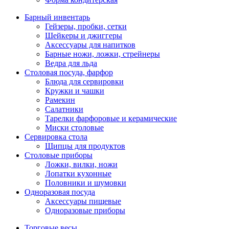
Барный инвентарь
Гейзеры, пробки, сетки
Шейкеры и джиггеры
Аксессуары для напитков
Барные ножи, ложки, стрейнеры
Ведра для льда
Столовая посуда, фарфор
Блюда для сервировки
Кружки и чашки
Рамекин
Салатники
Тарелки фарфоровые и керамические
Миски столовые
Сервировка стола
Щипцы для продуктов
Столовые приборы
Ложки, вилки, ножи
Лопатки кухонные
Половники и шумовки
Одноразовая посуда
Аксессуары пищевые
Одноразовые приборы
Торговые весы