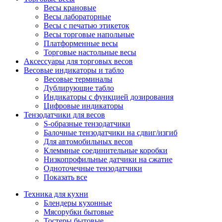
Весы крановые
Весы лабораторные
Весы с печатью этикеток
Весы торговые напольные
Платформенные весы
Торговые настольные весы
Аксессуары для торговых весов
Весовые индикаторы и табло
Весовые терминалы
Дублирующие табло
Индикаторы с функцией дозирования
Цифровые индикаторы
Тензодатчики для весов
S-образные тензодатчики
Балочные тензодатчики на сдвиг/изгиб
Для автомобильных весов
Клеммные соединительные коробки
Низкопрофильные датчики на сжатие
Одноточечные тензодатчики
Показать все
Техника для кухни
Блендеры кухонные
Мясорубки бытовые
Тостеры бытовые