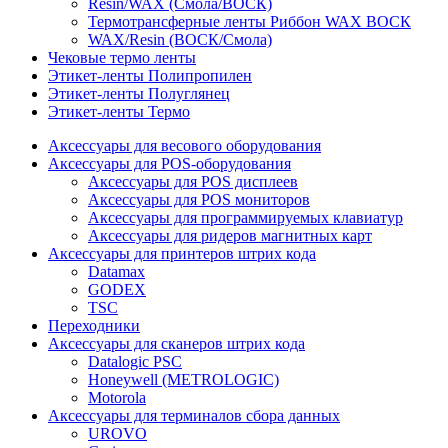
Resin/WAX (Смола/ВОСК)
Термотрансферные ленты Риббон WAX ВОСК
WAX/Resin (ВОСК/Смола)
Чековые термо ленты
Этикет-ленты Полипропилен
Этикет-ленты Полуглянец
Этикет-ленты Термо
Аксессуары для весового оборудования
Аксессуары для POS-оборудования
Аксессуары для POS дисплеев
Аксессуары для POS мониторов
Аксессуары для программируемых клавиатур
Аксессуары для ридеров магнитных карт
Аксессуары для принтеров штрих кода
Datamax
GODEX
TSC
Переходники
Аксессуары для сканеров штрих кода
Datalogic PSC
Honeywell (METROLOGIC)
Motorola
Аксессуары для терминалов сбора данных
UROVO