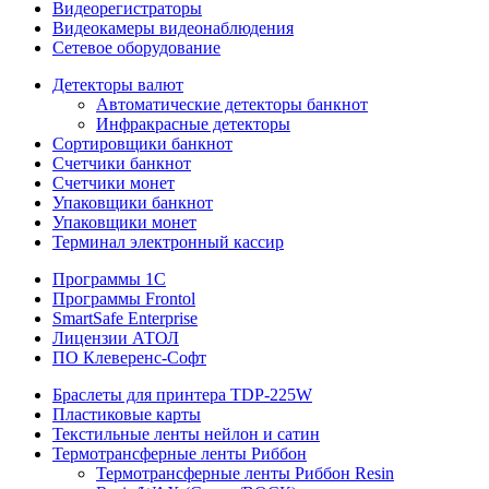
Видеорегистраторы
Видеокамеры видеонаблюдения
Сетевое оборудование
Детекторы валют
Автоматические детекторы банкнот
Инфракрасные детекторы
Сортировщики банкнот
Счетчики банкнот
Счетчики монет
Упаковщики банкнот
Упаковщики монет
Терминал электронный кассир
Программы 1C
Программы Frontol
SmartSafe Enterprise
Лицензии АТОЛ
ПО Клеверенс-Софт
Браслеты для принтера TDP-225W
Пластиковые карты
Текстильные ленты нейлон и сатин
Термотрансферные ленты Риббон
Термотрансферные ленты Риббон Resin