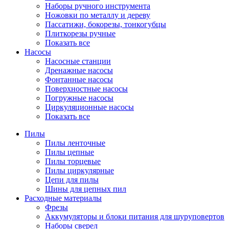
Наборы ручного инструмента
Ножовки по металлу и дереву
Пассатижи, бокорезы, тонкогубцы
Плиткорезы ручные
Показать все
Насосы
Насосные станции
Дренажные насосы
Фонтанные насосы
Поверхностные насосы
Погружные насосы
Циркуляционные насосы
Показать все
Пилы
Пилы ленточные
Пилы цепные
Пилы торцевые
Пилы циркулярные
Цепи для пилы
Шины для цепных пил
Расходные материалы
Фрезы
Аккумуляторы и блоки питания для шуруповертов
Наборы сверел