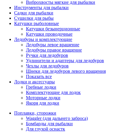
Виброхвосты мягкие для рыбалки
Инструменты для рыбалки
Садки для рыбалки
Сушилки для рыбы
Катушки рыболовные
Катушки безынерционные
Катушки проводочные
Ледобуры и комплектующие
Ледобуры левое вращение
Ледобуры правое вращение
Ручки для ледобуров
Удлинители и адаптеры для ледобуров
Чехлы для ледобуров
Шнеки для ледобуров левого вращения
Показать все
Лодки и аксессуары
Гребные лодки
Комплектующие для лодок
Моторные лодки
Якоря для лодки
Поплавки, сторожки
Waggler (для дальнего заброса)
Бомбарды для рыбалки
Для глухой оснастк