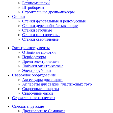
Бетономешалки
Штроборезы
Строительные дрели-миксеры
Станки
Станки фуговальные и рейсмусовые
Станки деревообрабатывающие
Станки заточные
Станки плиткорезные
Станки сверлильные
Электроинструменты
Отбойные молотки
Перфораторы
Дрели электрические
Лобзики электрические
Электрорубанки
Сварочное оборудование
Аксессуары для сварки
Аппараты для сварки пластиковых труб
Сварочные аппараты
Сварочные маски
Строительные пылесосы
Самокаты детские
Двухколесные Cамокаты