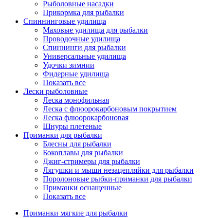
Рыболовные насадки
Прикормка для рыбалки
Спиннинговые удилища
Маховые удилища для рыбалки
Проводочные удилища
Спиннинги для рыбалки
Универсальные удилища
Удочки зимнии
Фидерные удилища
Показать все
Лески рыболовные
Леска монофильная
Леска с флюорокарбоновым покрытием
Леска флюорокарбоновая
Шнуры плетеные
Приманки для рыбалки
Блесны для рыбалки
Бокоплавы для рыбалки
Джиг-стримеры для рыбалки
Лягушки и мыши незацепляйки для рыбалки
Поролоновые рыбки-приманки для рыбалки
Приманки оснащенные
Показать все
Приманки мягкие для рыбалки