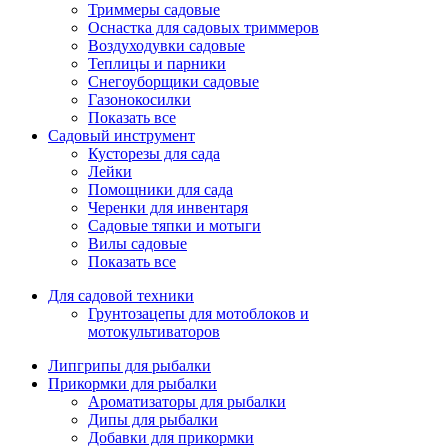
Триммеры садовые
Оснастка для садовых триммеров
Воздуходувки садовые
Теплицы и парники
Снегоуборщики садовые
Газонокосилки
Показать все
Садовый инструмент
Кусторезы для сада
Лейки
Помощники для сада
Черенки для инвентаря
Садовые тяпки и мотыги
Вилы садовые
Показать все
Для садовой техники
Грунтозацепы для мотоблоков и
мотокультиваторов
Липгрипы для рыбалки
Прикормки для рыбалки
Ароматизаторы для рыбалки
Дипы для рыбалки
Добавки для прикормки