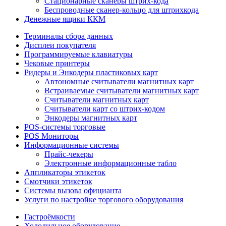
Стационарные сканеры штрих-кода
Беспроводные сканер-кольцо для штрихкода
Денежные ящики ККМ
Терминалы сбора данных
Дисплеи покупателя
Программируемые клавиатуры
Чековые принтеры
Ридеры и Энкодеры пластиковых карт
Автономные считыватели магнитных карт
Встраиваемые считыватели магнитных карт
Считыватели магнитных карт
Считыватели карт со штрих-кодом
Энкодеры магнитных карт
POS-системы торговые
POS Мониторы
Информационные системы
Прайс-чекеры
Электронные информационные табло
Аппликаторы этикеток
Смотчики этикеток
Системы вызова официанта
Услуги по настройке торгового оборудования
Гастроёмкости
Холодильное оборудование