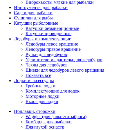
Виброхвосты мягкие для рыбалки
Инструменты для рыбалки
Садки для рыбалки
Сушилки для рыбы
Катушки рыболовные
Катушки безынерционные
Катушки проводочные
Ледобуры и комплектующие
Ледобуры левое вращение
Ледобуры правое вращение
Ручки для ледобуров
Удлинители и адаптеры для ледобуров
Чехлы для ледобуров
Шнеки для ледобуров левого вращения
Показать все
Лодки и аксессуары
Гребные лодки
Комплектующие для лодок
Моторные лодки
Якоря для лодки
Поплавки, сторожки
Waggler (для дальнего заброса)
Бомбарды для рыбалки
Для глухой оснастк