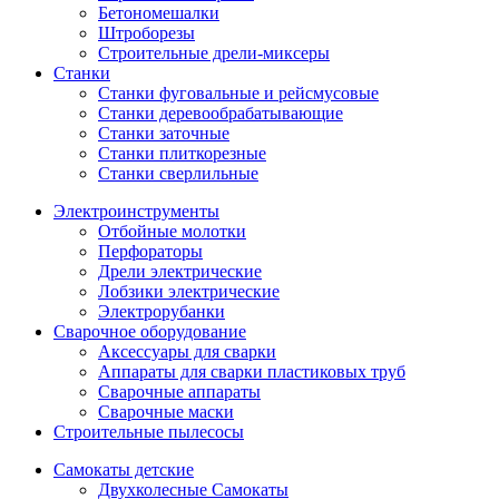
Бетономешалки
Штроборезы
Строительные дрели-миксеры
Станки
Станки фуговальные и рейсмусовые
Станки деревообрабатывающие
Станки заточные
Станки плиткорезные
Станки сверлильные
Электроинструменты
Отбойные молотки
Перфораторы
Дрели электрические
Лобзики электрические
Электрорубанки
Сварочное оборудование
Аксессуары для сварки
Аппараты для сварки пластиковых труб
Сварочные аппараты
Сварочные маски
Строительные пылесосы
Самокаты детские
Двухколесные Cамокаты