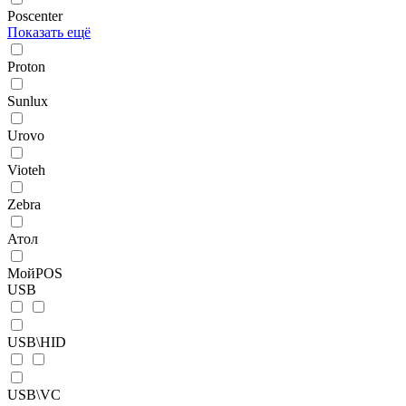
Poscenter
Показать ещё
Proton
Sunlux
Urovo
Vioteh
Zebra
Атол
МойPOS
USB
USB\HID
USB\VC