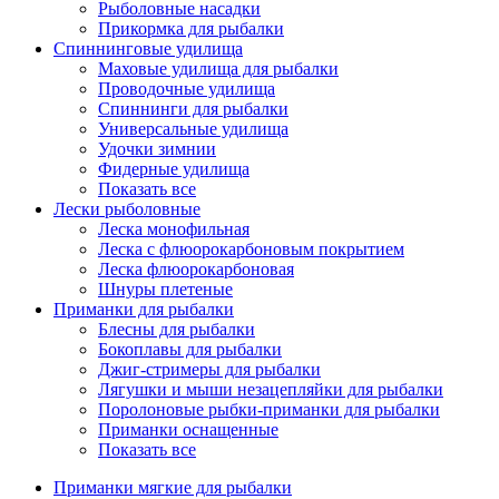
Рыболовные насадки
Прикормка для рыбалки
Спиннинговые удилища
Маховые удилища для рыбалки
Проводочные удилища
Спиннинги для рыбалки
Универсальные удилища
Удочки зимнии
Фидерные удилища
Показать все
Лески рыболовные
Леска монофильная
Леска с флюорокарбоновым покрытием
Леска флюорокарбоновая
Шнуры плетеные
Приманки для рыбалки
Блесны для рыбалки
Бокоплавы для рыбалки
Джиг-стримеры для рыбалки
Лягушки и мыши незацепляйки для рыбалки
Поролоновые рыбки-приманки для рыбалки
Приманки оснащенные
Показать все
Приманки мягкие для рыбалки