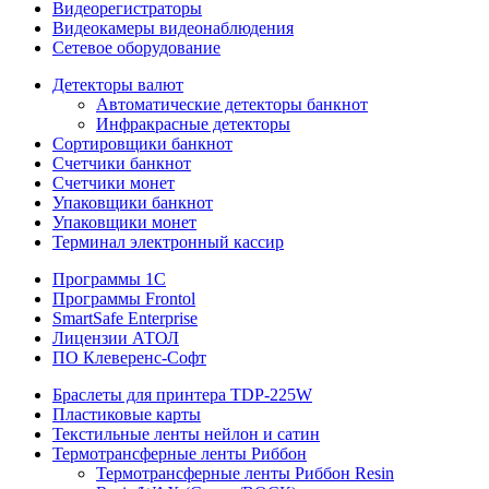
Видеорегистраторы
Видеокамеры видеонаблюдения
Сетевое оборудование
Детекторы валют
Автоматические детекторы банкнот
Инфракрасные детекторы
Сортировщики банкнот
Счетчики банкнот
Счетчики монет
Упаковщики банкнот
Упаковщики монет
Терминал электронный кассир
Программы 1C
Программы Frontol
SmartSafe Enterprise
Лицензии АТОЛ
ПО Клеверенс-Софт
Браслеты для принтера TDP-225W
Пластиковые карты
Текстильные ленты нейлон и сатин
Термотрансферные ленты Риббон
Термотрансферные ленты Риббон Resin