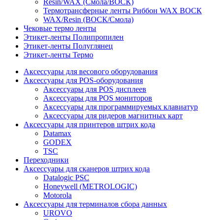
Resin/WAX (Смола/ВОСК)
Термотрансферные ленты Риббон WAX ВОСК
WAX/Resin (ВОСК/Смола)
Чековые термо ленты
Этикет-ленты Полипропилен
Этикет-ленты Полуглянец
Этикет-ленты Термо
Аксессуары для весового оборудования
Аксессуары для POS-оборудования
Аксессуары для POS дисплеев
Аксессуары для POS мониторов
Аксессуары для программируемых клавиатур
Аксессуары для ридеров магнитных карт
Аксессуары для принтеров штрих кода
Datamax
GODEX
TSC
Переходники
Аксессуары для сканеров штрих кода
Datalogic PSC
Honeywell (METROLOGIC)
Motorola
Аксессуары для терминалов сбора данных
UROVO