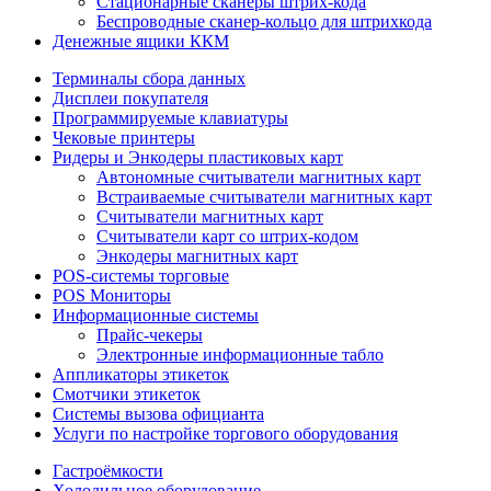
Стационарные сканеры штрих-кода
Беспроводные сканер-кольцо для штрихкода
Денежные ящики ККМ
Терминалы сбора данных
Дисплеи покупателя
Программируемые клавиатуры
Чековые принтеры
Ридеры и Энкодеры пластиковых карт
Автономные считыватели магнитных карт
Встраиваемые считыватели магнитных карт
Считыватели магнитных карт
Считыватели карт со штрих-кодом
Энкодеры магнитных карт
POS-системы торговые
POS Мониторы
Информационные системы
Прайс-чекеры
Электронные информационные табло
Аппликаторы этикеток
Смотчики этикеток
Системы вызова официанта
Услуги по настройке торгового оборудования
Гастроёмкости
Холодильное оборудование