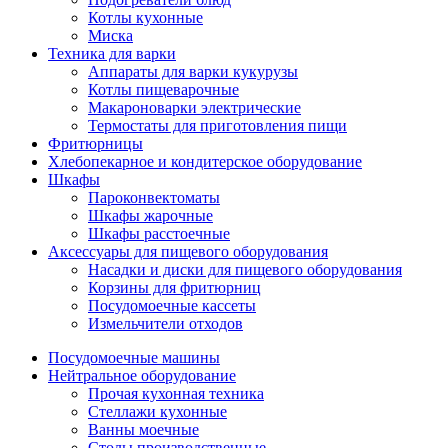
Котлы кухонные
Миска
Техника для варки
Аппараты для варки кукурузы
Котлы пищеварочные
Макароноварки электрические
Термостаты для приготовления пищи
Фритюрницы
Хлебопекарное и кондитерское оборудование
Шкафы
Пароконвектоматы
Шкафы жарочные
Шкафы расстоечные
Аксессуары для пищевого оборудования
Насадки и диски для пищевого оборудования
Корзины для фритюрниц
Посудомоечные кассеты
Измельчители отходов
Посудомоечные машины
Нейтральное оборудование
Прочая кухонная техника
Стеллажи кухонные
Ванны моечные
Столы производственные