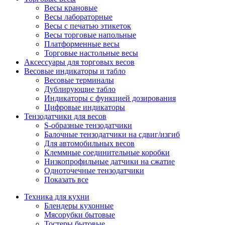
Весы крановые
Весы лабораторные
Весы с печатью этикеток
Весы торговые напольные
Платформенные весы
Торговые настольные весы
Аксессуары для торговых весов
Весовые индикаторы и табло
Весовые терминалы
Дублирующие табло
Индикаторы с функцией дозирования
Цифровые индикаторы
Тензодатчики для весов
S-образные тензодатчики
Балочные тензодатчики на сдвиг/изгиб
Для автомобильных весов
Клеммные соединительные коробки
Низкопрофильные датчики на сжатие
Одноточечные тензодатчики
Показать все
Техника для кухни
Блендеры кухонные
Мясорубки бытовые
Тостеры бытовые