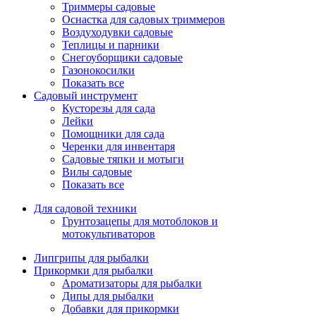
Триммеры садовые
Оснастка для садовых триммеров
Воздуходувки садовые
Теплицы и парники
Снегоуборщики садовые
Газонокосилки
Показать все
Садовый инструмент
Кусторезы для сада
Лейки
Помощники для сада
Черенки для инвентаря
Садовые тяпки и мотыги
Вилы садовые
Показать все
Для садовой техники
Грунтозацепы для мотоблоков и
мотокультиваторов
Липгрипы для рыбалки
Прикормки для рыбалки
Ароматизаторы для рыбалки
Дипы для рыбалки
Добавки для прикормки