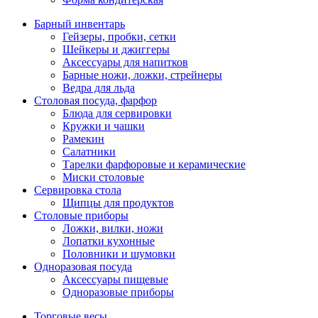
Барный инвентарь
Гейзеры, пробки, сетки
Шейкеры и джиггеры
Аксессуары для напитков
Барные ножи, ложки, стрейнеры
Ведра для льда
Столовая посуда, фарфор
Блюда для сервировки
Кружки и чашки
Рамекин
Салатники
Тарелки фарфоровые и керамические
Миски столовые
Сервировка стола
Щипцы для продуктов
Столовые приборы
Ложки, вилки, ножи
Лопатки кухонные
Половники и шумовки
Одноразовая посуда
Аксессуары пищевые
Одноразовые приборы
Торговые весы