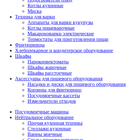
Котлы кухонные
Миска
Техника для варки
Аппараты для варки кукурузы
Котлы пищеварочные
Макароноварки электрические
Термостаты для приготовления пищи
Фритюрницы
Хлебопекарное и кондитерское оборудование
Шкафы
Пароконвектоматы
Шкафы жарочные
Шкафы расстоечные
Аксессуары для пищевого оборудования
Насадки и диски для пищевого оборудования
Корзины для фритюрниц
Посудомоечные кассеты
Измельчители отходов
Посудомоечные машины
Нейтральное оборудование
Прочая кухонная техника
Стеллажи кухонные
Ванны моечные
Столы производственные