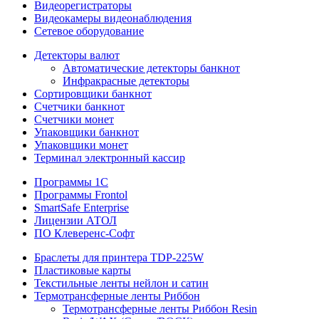
Видеорегистраторы
Видеокамеры видеонаблюдения
Сетевое оборудование
Детекторы валют
Автоматические детекторы банкнот
Инфракрасные детекторы
Сортировщики банкнот
Счетчики банкнот
Счетчики монет
Упаковщики банкнот
Упаковщики монет
Терминал электронный кассир
Программы 1C
Программы Frontol
SmartSafe Enterprise
Лицензии АТОЛ
ПО Клеверенс-Софт
Браслеты для принтера TDP-225W
Пластиковые карты
Текстильные ленты нейлон и сатин
Термотрансферные ленты Риббон
Термотрансферные ленты Риббон Resin