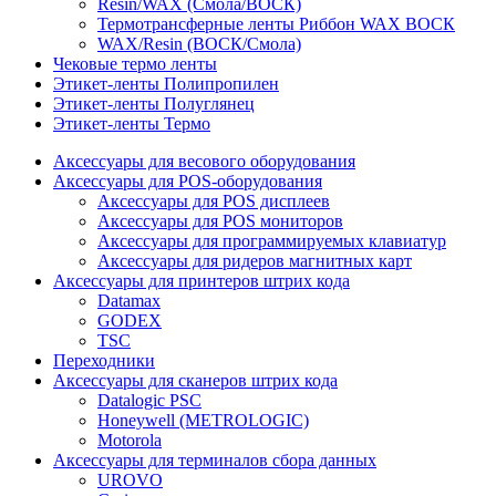
Resin/WAX (Смола/ВОСК)
Термотрансферные ленты Риббон WAX ВОСК
WAX/Resin (ВОСК/Смола)
Чековые термо ленты
Этикет-ленты Полипропилен
Этикет-ленты Полуглянец
Этикет-ленты Термо
Аксессуары для весового оборудования
Аксессуары для POS-оборудования
Аксессуары для POS дисплеев
Аксессуары для POS мониторов
Аксессуары для программируемых клавиатур
Аксессуары для ридеров магнитных карт
Аксессуары для принтеров штрих кода
Datamax
GODEX
TSC
Переходники
Аксессуары для сканеров штрих кода
Datalogic PSC
Honeywell (METROLOGIC)
Motorola
Аксессуары для терминалов сбора данных
UROVO