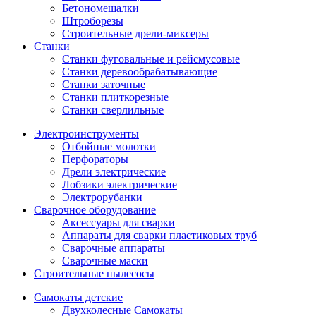
Бетономешалки
Штроборезы
Строительные дрели-миксеры
Станки
Станки фуговальные и рейсмусовые
Станки деревообрабатывающие
Станки заточные
Станки плиткорезные
Станки сверлильные
Электроинструменты
Отбойные молотки
Перфораторы
Дрели электрические
Лобзики электрические
Электрорубанки
Сварочное оборудование
Аксессуары для сварки
Аппараты для сварки пластиковых труб
Сварочные аппараты
Сварочные маски
Строительные пылесосы
Самокаты детские
Двухколесные Cамокаты