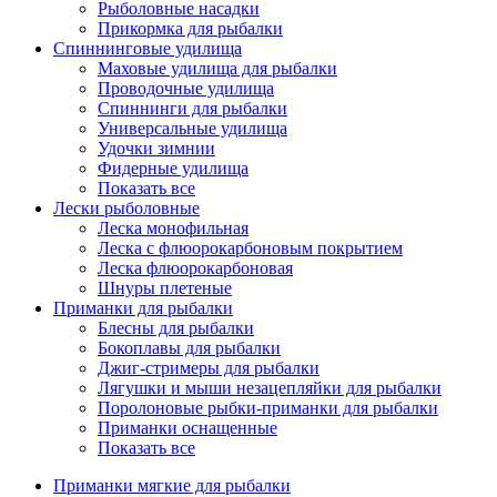
Рыболовные насадки
Прикормка для рыбалки
Спиннинговые удилища
Маховые удилища для рыбалки
Проводочные удилища
Спиннинги для рыбалки
Универсальные удилища
Удочки зимнии
Фидерные удилища
Показать все
Лески рыболовные
Леска монофильная
Леска с флюорокарбоновым покрытием
Леска флюорокарбоновая
Шнуры плетеные
Приманки для рыбалки
Блесны для рыбалки
Бокоплавы для рыбалки
Джиг-стримеры для рыбалки
Лягушки и мыши незацепляйки для рыбалки
Поролоновые рыбки-приманки для рыбалки
Приманки оснащенные
Показать все
Приманки мягкие для рыбалки