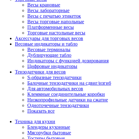
Весы крановые
Весы лабораторные
Весы с печатью этикеток
Весы торговые напольные
Платформенные весы
Торговые настольные весы
Аксессуары для торговых весов
Весовые индикаторы и табло
Весовые терминалы
Дублирующие табло
Индикаторы с функцией дозирования
Цифровые индикаторы
Тензодатчики для весов
S-образные тензодатчики
Балочные тензодатчики на сдвиг/изгиб
Для автомобильных весов
Клеммные соединительные коробки
Низкопрофильные датчики на сжатие
Одноточечные тензодатчики
Показать все
Техника для кухни
Блендеры кухонные
Мясорубки бытовые
Тостеры бытовые