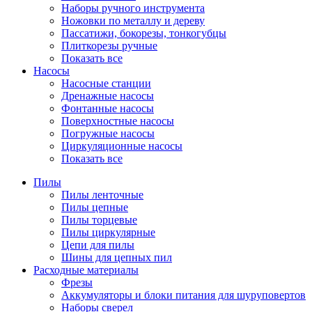
Наборы ручного инструмента
Ножовки по металлу и дереву
Пассатижи, бокорезы, тонкогубцы
Плиткорезы ручные
Показать все
Насосы
Насосные станции
Дренажные насосы
Фонтанные насосы
Поверхностные насосы
Погружные насосы
Циркуляционные насосы
Показать все
Пилы
Пилы ленточные
Пилы цепные
Пилы торцевые
Пилы циркулярные
Цепи для пилы
Шины для цепных пил
Расходные материалы
Фрезы
Аккумуляторы и блоки питания для шуруповертов
Наборы сверел