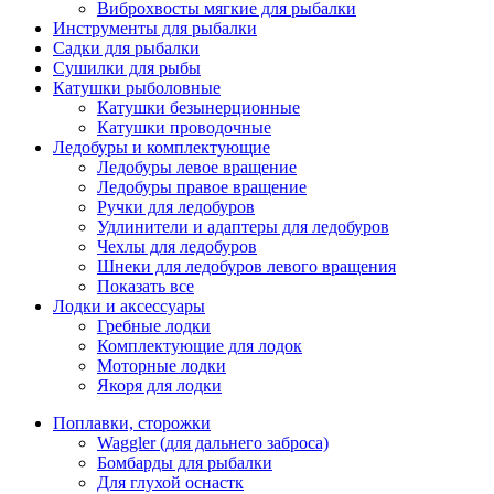
Виброхвосты мягкие для рыбалки
Инструменты для рыбалки
Садки для рыбалки
Сушилки для рыбы
Катушки рыболовные
Катушки безынерционные
Катушки проводочные
Ледобуры и комплектующие
Ледобуры левое вращение
Ледобуры правое вращение
Ручки для ледобуров
Удлинители и адаптеры для ледобуров
Чехлы для ледобуров
Шнеки для ледобуров левого вращения
Показать все
Лодки и аксессуары
Гребные лодки
Комплектующие для лодок
Моторные лодки
Якоря для лодки
Поплавки, сторожки
Waggler (для дальнего заброса)
Бомбарды для рыбалки
Для глухой оснастк