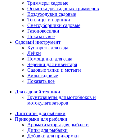
Триммеры садовые
Оснастка для садовых триммеров
Воздуходувки садовые
Теплицы и парники
Снегоуборщики садовые
Газонокосилки
Показать все
Садовый инструмент
Кусторезы для сада
Лейки
Помощники для сада
Черенки для инвентаря
Садовые тяпки и мотыги
Вилы садовые
Показать все
Для садовой техники
Грунтозацепы для мотоблоков и
мотокультиваторов
Липгрипы для рыбалки
Прикормки для рыбалки
Ароматизаторы для рыбалки
Дипы для рыбалки
Добавки для прикормки