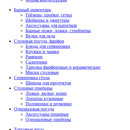
Барный инвентарь
Гейзеры, пробки, сетки
Шейкеры и джиггеры
Аксессуары для напитков
Барные ножи, ложки, стрейнеры
Ведра для льда
Столовая посуда, фарфор
Блюда для сервировки
Кружки и чашки
Рамекин
Салатники
Тарелки фарфоровые и керамические
Миски столовые
Сервировка стола
Щипцы для продуктов
Столовые приборы
Ложки, вилки, ножи
Лопатки кухонные
Половники и шумовки
Одноразовая посуда
Аксессуары пищевые
Одноразовые приборы
Торговые весы