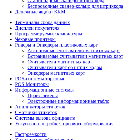
Стационарные сканеры штрих-кода
Беспроводные сканер-кольцо для штрихкода
Денежные ящики ККМ
Терминалы сбора данных
Дисплеи покупателя
Программируемые клавиатуры
Чековые принтеры
Ридеры и Энкодеры пластиковых карт
Автономные считыватели магнитных карт
Встраиваемые считыватели магнитных карт
Считыватели магнитных карт
Считыватели карт со штрих-кодом
Энкодеры магнитных карт
POS-системы торговые
POS Мониторы
Информационные системы
Прайс-чекеры
Электронные информационные табло
Аппликаторы этикеток
Смотчики этикеток
Системы вызова официанта
Услуги по настройке торгового оборудования
Гастроёмкости
Холодильное оборудование