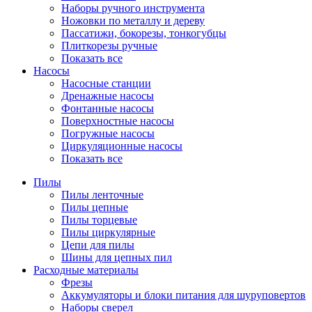
Наборы ручного инструмента
Ножовки по металлу и дереву
Пассатижи, бокорезы, тонкогубцы
Плиткорезы ручные
Показать все
Насосы
Насосные станции
Дренажные насосы
Фонтанные насосы
Поверхностные насосы
Погружные насосы
Циркуляционные насосы
Показать все
Пилы
Пилы ленточные
Пилы цепные
Пилы торцевые
Пилы циркулярные
Цепи для пилы
Шины для цепных пил
Расходные материалы
Фрезы
Аккумуляторы и блоки питания для шуруповертов
Наборы сверел