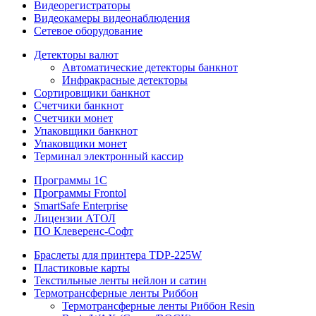
Видеорегистраторы
Видеокамеры видеонаблюдения
Сетевое оборудование
Детекторы валют
Автоматические детекторы банкнот
Инфракрасные детекторы
Сортировщики банкнот
Счетчики банкнот
Счетчики монет
Упаковщики банкнот
Упаковщики монет
Терминал электронный кассир
Программы 1C
Программы Frontol
SmartSafe Enterprise
Лицензии АТОЛ
ПО Клеверенс-Софт
Браслеты для принтера TDP-225W
Пластиковые карты
Текстильные ленты нейлон и сатин
Термотрансферные ленты Риббон
Термотрансферные ленты Риббон Resin