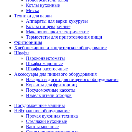
Котлы кухонные
Миска
Техника для варки
Аппараты для варки кукурузы
Котлы пищеварочные
Макароноварки электрические
Термостаты для приготовления пищи
Фритюрницы
Хлебопекарное и кондитерское оборудование
Шкафы
Пароконвектоматы
Шкафы жарочные
Шкафы расстоечные
Аксессуары для пищевого оборудования
Насадки и диски для пищевого оборудования
Корзины для фритюрниц
Посудомоечные кассеты
Измельчители отходов
Посудомоечные машины
Нейтральное оборудование
Прочая кухонная техника
Стеллажи кухонные
Ванны моечные
Столы производственные