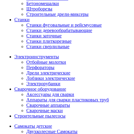
Бетономешалки
Штроборезы
Строительные дрели-миксеры
Станки
Станки фуговальные и рейсмусовые
Станки деревообрабатывающие
Станки заточные
Станки плиткорезные
Станки сверлильные
Электроинструменты
Отбойные молотки
Перфораторы
Дрели электрические
Лобзики электрические
Электрорубанки
Сварочное оборудование
Аксессуары для сварки
Аппараты для сварки пластиковых труб
Сварочные аппараты
Сварочные маски
Строительные пылесосы
Самокаты детские
Двухколесные Cамокаты