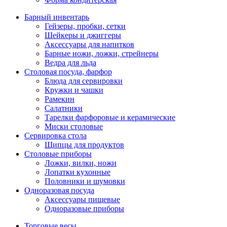
Барный инвентарь
Гейзеры, пробки, сетки
Шейкеры и джиггеры
Аксессуары для напитков
Барные ножи, ложки, стрейнеры
Ведра для льда
Столовая посуда, фарфор
Блюда для сервировки
Кружки и чашки
Рамекин
Салатники
Тарелки фарфоровые и керамические
Миски столовые
Сервировка стола
Щипцы для продуктов
Столовые приборы
Ложки, вилки, ножи
Лопатки кухонные
Половники и шумовки
Одноразовая посуда
Аксессуары пищевые
Одноразовые приборы
Торговые весы