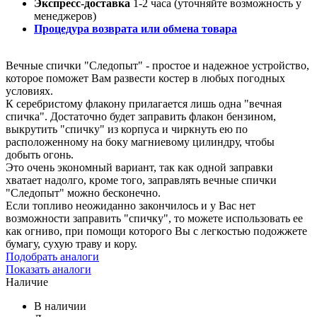
Экспресс-доставка
1-2 часа (уточняйте возможность у
менеджеров)
Процедура возврата или обмена товара
Вечные спички "Следопыт" - простое и надежное устройство,
которое поможет Вам развести костер в любых погодных
условиях.
К серебристому флакону прилагается лишь одна "вечная
спичка". Достаточно будет заправить флакон бензином,
выкрутить "спичку" из корпуса и чиркнуть ею по
расположенному на боку магниевому цилиндру, чтобы
добыть огонь.
Это очень экономный вариант, так как одной заправки
хватает надолго, кроме того, заправлять вечные спички
"Следопыт" можно бесконечно.
Если топливо неожиданно закончилось и у Вас нет
возможности заправить "спичку", то можете использовать ее
как огниво, при помощи которого Вы с легкостью подожжете
бумагу, сухую траву и кору.
Подобрать аналоги
Показать аналоги
Наличие
В наличии