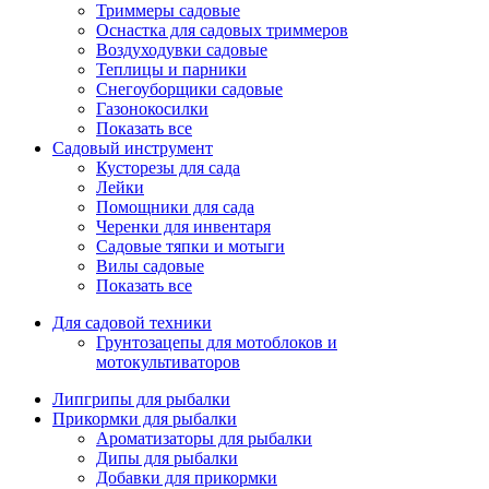
Триммеры садовые
Оснастка для садовых триммеров
Воздуходувки садовые
Теплицы и парники
Снегоуборщики садовые
Газонокосилки
Показать все
Садовый инструмент
Кусторезы для сада
Лейки
Помощники для сада
Черенки для инвентаря
Садовые тяпки и мотыги
Вилы садовые
Показать все
Для садовой техники
Грунтозацепы для мотоблоков и
мотокультиваторов
Липгрипы для рыбалки
Прикормки для рыбалки
Ароматизаторы для рыбалки
Дипы для рыбалки
Добавки для прикормки