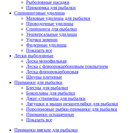
Рыболовные насадки
Прикормка для рыбалки
Спиннинговые удилища
Маховые удилища для рыбалки
Проводочные удилища
Спиннинги для рыбалки
Универсальные удилища
Удочки зимнии
Фидерные удилища
Показать все
Лески рыболовные
Леска монофильная
Леска с флюорокарбоновым покрытием
Леска флюорокарбоновая
Шнуры плетеные
Приманки для рыбалки
Блесны для рыбалки
Бокоплавы для рыбалки
Джиг-стримеры для рыбалки
Лягушки и мыши незацепляйки для рыбалки
Поролоновые рыбки-приманки для рыбалки
Приманки оснащенные
Показать все
Приманки мягкие для рыбалки