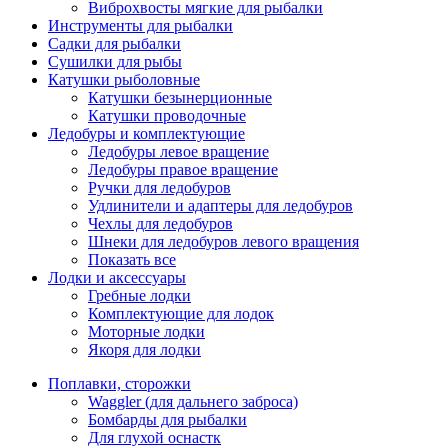
Виброхвосты мягкие для рыбалки
Инструменты для рыбалки
Садки для рыбалки
Сушилки для рыбы
Катушки рыболовные
Катушки безынерционные
Катушки проводочные
Ледобуры и комплектующие
Ледобуры левое вращение
Ледобуры правое вращение
Ручки для ледобуров
Удлинители и адаптеры для ледобуров
Чехлы для ледобуров
Шнеки для ледобуров левого вращения
Показать все
Лодки и аксессуары
Гребные лодки
Комплектующие для лодок
Моторные лодки
Якоря для лодки
Поплавки, сторожки
Waggler (для дальнего заброса)
Бомбарды для рыбалки
Для глухой оснастк