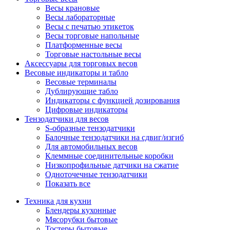
Весы крановые
Весы лабораторные
Весы с печатью этикеток
Весы торговые напольные
Платформенные весы
Торговые настольные весы
Аксессуары для торговых весов
Весовые индикаторы и табло
Весовые терминалы
Дублирующие табло
Индикаторы с функцией дозирования
Цифровые индикаторы
Тензодатчики для весов
S-образные тензодатчики
Балочные тензодатчики на сдвиг/изгиб
Для автомобильных весов
Клеммные соединительные коробки
Низкопрофильные датчики на сжатие
Одноточечные тензодатчики
Показать все
Техника для кухни
Блендеры кухонные
Мясорубки бытовые
Тостеры бытовые