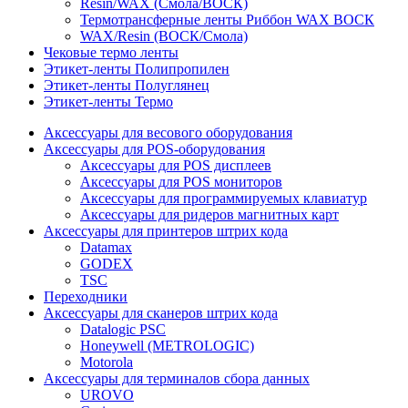
Resin/WAX (Смола/ВОСК)
Термотрансферные ленты Риббон WAX ВОСК
WAX/Resin (ВОСК/Смола)
Чековые термо ленты
Этикет-ленты Полипропилен
Этикет-ленты Полуглянец
Этикет-ленты Термо
Аксессуары для весового оборудования
Аксессуары для POS-оборудования
Аксессуары для POS дисплеев
Аксессуары для POS мониторов
Аксессуары для программируемых клавиатур
Аксессуары для ридеров магнитных карт
Аксессуары для принтеров штрих кода
Datamax
GODEX
TSC
Переходники
Аксессуары для сканеров штрих кода
Datalogic PSC
Honeywell (METROLOGIC)
Motorola
Аксессуары для терминалов сбора данных
UROVO