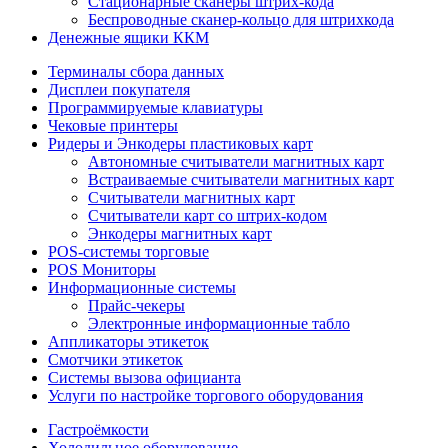
Стационарные сканеры штрих-кода
Беспроводные сканер-кольцо для штрихкода
Денежные ящики ККМ
Терминалы сбора данных
Дисплеи покупателя
Программируемые клавиатуры
Чековые принтеры
Ридеры и Энкодеры пластиковых карт
Автономные считыватели магнитных карт
Встраиваемые считыватели магнитных карт
Считыватели магнитных карт
Считыватели карт со штрих-кодом
Энкодеры магнитных карт
POS-системы торговые
POS Мониторы
Информационные системы
Прайс-чекеры
Электронные информационные табло
Аппликаторы этикеток
Смотчики этикеток
Системы вызова официанта
Услуги по настройке торгового оборудования
Гастроёмкости
Холодильное оборудование