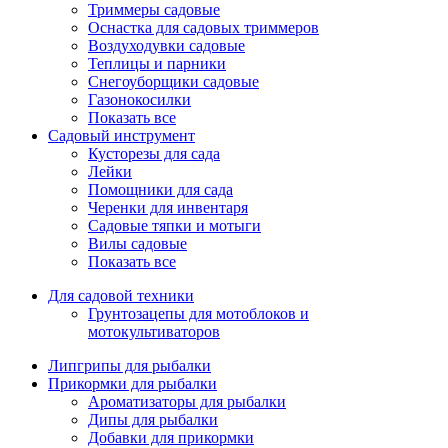
Триммеры садовые
Оснастка для садовых триммеров
Воздуходувки садовые
Теплицы и парники
Снегоуборщики садовые
Газонокосилки
Показать все
Садовый инструмент
Кусторезы для сада
Лейки
Помощники для сада
Черенки для инвентаря
Садовые тяпки и мотыги
Вилы садовые
Показать все
Для садовой техники
Грунтозацепы для мотоблоков и
мотокультиваторов
Липгрипы для рыбалки
Прикормки для рыбалки
Ароматизаторы для рыбалки
Дипы для рыбалки
Добавки для прикормки