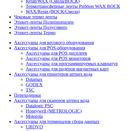
Resin/WAX (Смола/ВОСК)
Термотрансферные ленты Риббон WAX ВОСК
WAX/Resin (ВОСК/Смола)
Чековые термо ленты
Этикет-ленты Полипропилен
Этикет-ленты Полуглянец
Этикет-ленты Термо
Аксессуары для весового оборудования
Аксессуары для POS-оборудования
Аксессуары для POS дисплеев
Аксессуары для POS мониторов
Аксессуары для программируемых клавиатур
Аксессуары для ридеров магнитных карт
Аксессуары для принтеров штрих кода
Datamax
GODEX
TSC
Переходники
Аксессуары для сканеров штрих кода
Datalogic PSC
Honeywell (METROLOGIC)
Motorola
Аксессуары для терминалов сбора данных
UROVO