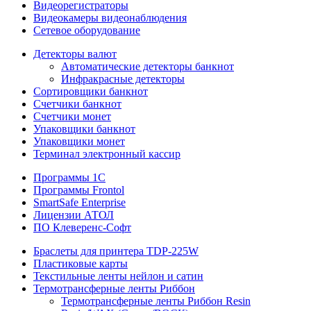
Видеорегистраторы
Видеокамеры видеонаблюдения
Сетевое оборудование
Детекторы валют
Автоматические детекторы банкнот
Инфракрасные детекторы
Сортировщики банкнот
Счетчики банкнот
Счетчики монет
Упаковщики банкнот
Упаковщики монет
Терминал электронный кассир
Программы 1C
Программы Frontol
SmartSafe Enterprise
Лицензии АТОЛ
ПО Клеверенс-Софт
Браслеты для принтера TDP-225W
Пластиковые карты
Текстильные ленты нейлон и сатин
Термотрансферные ленты Риббон
Термотрансферные ленты Риббон Resin