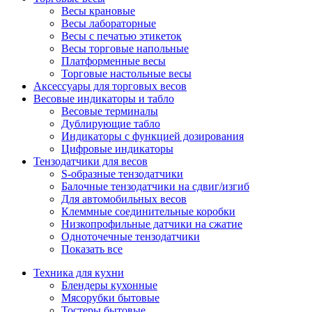
Весы крановые
Весы лабораторные
Весы с печатью этикеток
Весы торговые напольные
Платформенные весы
Торговые настольные весы
Аксессуары для торговых весов
Весовые индикаторы и табло
Весовые терминалы
Дублирующие табло
Индикаторы с функцией дозирования
Цифровые индикаторы
Тензодатчики для весов
S-образные тензодатчики
Балочные тензодатчики на сдвиг/изгиб
Для автомобильных весов
Клеммные соединительные коробки
Низкопрофильные датчики на сжатие
Одноточечные тензодатчики
Показать все
Техника для кухни
Блендеры кухонные
Мясорубки бытовые
Тостеры бытовые