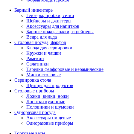
Барный инвентарь
Гейзеры, пробки, сетки
Шейкеры и джиггеры
Аксессуары для напитков
Барные ножи, ложки, стрейнеры
Ведра для льда
Столовая посуда, фарфор
Блюда для сервировки
Кружки и чашки
Рамекин
Салатники
Тарелки фарфоровые и керамические
Миски столовые
Сервировка стола
Щипцы для продуктов
Столовые приборы
Ложки, вилки, ножи
Лопатки кухонные
Половники и шумовки
Одноразовая посуда
Аксессуары пищевые
Одноразовые приборы
Торговые весы