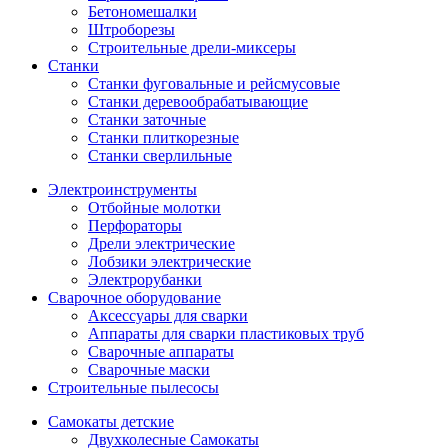
Бетономешалки
Штроборезы
Строительные дрели-миксеры
Станки
Станки фуговальные и рейсмусовые
Станки деревообрабатывающие
Станки заточные
Станки плиткорезные
Станки сверлильные
Электроинструменты
Отбойные молотки
Перфораторы
Дрели электрические
Лобзики электрические
Электрорубанки
Сварочное оборудование
Аксессуары для сварки
Аппараты для сварки пластиковых труб
Сварочные аппараты
Сварочные маски
Строительные пылесосы
Самокаты детские
Двухколесные Cамокаты