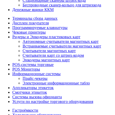
Стационарные сканеры штрих-кода
Беспроводные сканер-кольцо для штрихкода
Денежные ящики ККМ
Терминалы сбора данных
Дисплеи покупателя
Программируемые клавиатуры
Чековые принтеры
Ридеры и Энкодеры пластиковых карт
Автономные считыватели магнитных карт
Встраиваемые считыватели магнитных карт
Считыватели магнитных карт
Считыватели карт со штрих-кодом
Энкодеры магнитных карт
POS-системы торговые
POS Мониторы
Информационные системы
Прайс-чекеры
Электронные информационные табло
Аппликаторы этикеток
Смотчики этикеток
Системы вызова официанта
Услуги по настройке торгового оборудования
Гастроёмкости
Холодильное оборудование