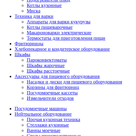
Котлы кухонные
Миска
Техника для варки
Аппараты для варки кукурузы
Котлы пищеварочные
Макароноварки электрические
Термостаты для приготовления пищи
Фритюрницы
Хлебопекарное и кондитерское оборудование
Шкафы
Пароконвектоматы
Шкафы жарочные
Шкафы расстоечные
Аксессуары для пищевого оборудования
Насадки и диски для пищевого оборудования
Корзины для фритюрниц
Посудомоечные кассеты
Измельчители отходов
Посудомоечные машины
Нейтральное оборудование
Прочая кухонная техника
Стеллажи кухонные
Ванны моечные
Столы производственные