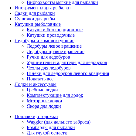
Виброхвосты мягкие для рыбалки
Инструменты для рыбалки
Садки для рыбалки
Сушилки для рыбы
Катушки рыболовные
Катушки безынерционные
Катушки проводочные
Ледобуры и комплектующие
Ледобуры левое вращение
Ледобуры правое вращение
Ручки для ледобуров
Удлинители и адаптеры для ледобуров
Чехлы для ледобуров
Шнеки для ледобуров левого вращения
Показать все
Лодки и аксессуары
Гребные лодки
Комплектующие для лодок
Моторные лодки
Якоря для лодки
Поплавки, сторожки
Waggler (для дальнего заброса)
Бомбарды для рыбалки
Для глухой оснастк