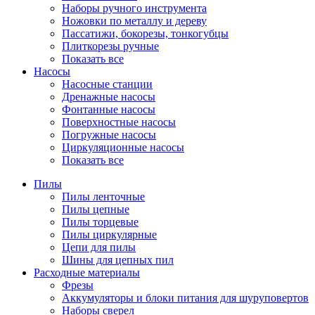
Наборы ручного инструмента
Ножовки по металлу и дереву
Пассатижи, бокорезы, тонкогубцы
Плиткорезы ручные
Показать все
Насосы
Насосные станции
Дренажные насосы
Фонтанные насосы
Поверхностные насосы
Погружные насосы
Циркуляционные насосы
Показать все
Пилы
Пилы ленточные
Пилы цепные
Пилы торцевые
Пилы циркулярные
Цепи для пилы
Шины для цепных пил
Расходные материалы
Фрезы
Аккумуляторы и блоки питания для шуруповертов
Наборы сверел