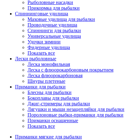
Рыболовные насадки
Прикормка для рыбалки
Спиннинговые удилища
Маховые удилища для рыбалки
Проводочные удилища
Спиннинги для рыбалки
Универсальные удилища
Удочки зимнии
Фидерные удилища
Показать все
Лески рыболовные
Леска монофильная
Леска с флюорокарбоновым покрытием
Леска флюорокарбоновая
Шнуры плетеные
Приманки для рыбалки
Блесны для рыбалки
Бокоплавы для рыбалки
Джиг-стримеры для рыбалки
Лягушки и мыши незацепляйки для рыбалки
Поролоновые рыбки-приманки для рыбалки
Приманки оснащенные
Показать все
Приманки мягкие для рыбалки