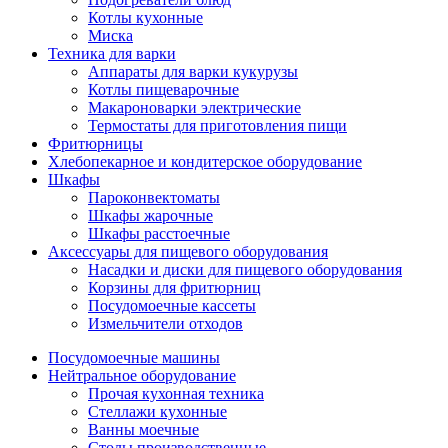
Котлы кухонные
Миска
Техника для варки
Аппараты для варки кукурузы
Котлы пищеварочные
Макароноварки электрические
Термостаты для приготовления пищи
Фритюрницы
Хлебопекарное и кондитерское оборудование
Шкафы
Пароконвектоматы
Шкафы жарочные
Шкафы расстоечные
Аксессуары для пищевого оборудования
Насадки и диски для пищевого оборудования
Корзины для фритюрниц
Посудомоечные кассеты
Измельчители отходов
Посудомоечные машины
Нейтральное оборудование
Прочая кухонная техника
Стеллажи кухонные
Ванны моечные
Столы производственные