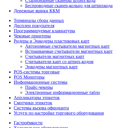
Стационарные сканеры штрих-кода
Беспроводные сканер-кольцо для штрихкода
Денежные ящики ККМ
Терминалы сбора данных
Дисплеи покупателя
Программируемые клавиатуры
Чековые принтеры
Ридеры и Энкодеры пластиковых карт
Автономные считыватели магнитных карт
Встраиваемые считыватели магнитных карт
Считыватели магнитных карт
Считыватели карт со штрих-кодом
Энкодеры магнитных карт
POS-системы торговые
POS Мониторы
Информационные системы
Прайс-чекеры
Электронные информационные табло
Аппликаторы этикеток
Смотчики этикеток
Системы вызова официанта
Услуги по настройке торгового оборудования
Гастроёмкости
Холодильное оборудование