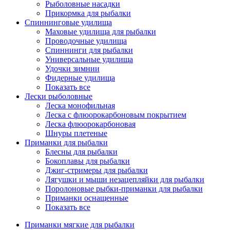
Рыболовные насадки
Прикормка для рыбалки
Спиннинговые удилища
Маховые удилища для рыбалки
Проводочные удилища
Спиннинги для рыбалки
Универсальные удилища
Удочки зимнии
Фидерные удилища
Показать все
Лески рыболовные
Леска монофильная
Леска с флюорокарбоновым покрытием
Леска флюорокарбоновая
Шнуры плетеные
Приманки для рыбалки
Блесны для рыбалки
Бокоплавы для рыбалки
Джиг-стримеры для рыбалки
Лягушки и мыши незацепляйки для рыбалки
Поролоновые рыбки-приманки для рыбалки
Приманки оснащенные
Показать все
Приманки мягкие для рыбалки