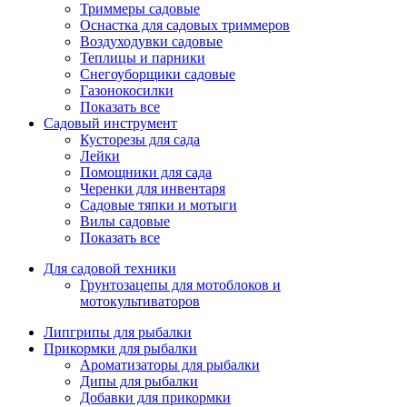
Триммеры садовые
Оснастка для садовых триммеров
Воздуходувки садовые
Теплицы и парники
Снегоуборщики садовые
Газонокосилки
Показать все
Садовый инструмент
Кусторезы для сада
Лейки
Помощники для сада
Черенки для инвентаря
Садовые тяпки и мотыги
Вилы садовые
Показать все
Для садовой техники
Грунтозацепы для мотоблоков и
мотокультиваторов
Липгрипы для рыбалки
Прикормки для рыбалки
Ароматизаторы для рыбалки
Дипы для рыбалки
Добавки для прикормки