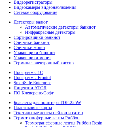
Видеорегистраторы
Видеокамеры видеонаблюдения
Сетевое оборудование
Детекторы валют
Автоматические детекторы банкнот
Инфракрасные детекторы
Сортировщики банкнот
Счетчики банкнот
Счетчики монет
Упаковщики банкнот
Упаковщики монет
Терминал электронный кассир
Программы 1C
Программы Frontol
SmartSafe Enterprise
Лицензии АТОЛ
ПО Клеверенс-Софт
Браслеты для принтера TDP-225W
Пластиковые карты
Текстильные ленты нейлон и сатин
Термотрансферные ленты Риббон
Термотрансферные ленты Риббон Resin