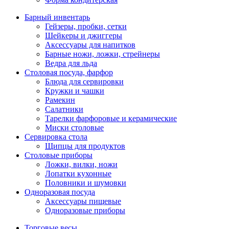
Барный инвентарь
Гейзеры, пробки, сетки
Шейкеры и джиггеры
Аксессуары для напитков
Барные ножи, ложки, стрейнеры
Ведра для льда
Столовая посуда, фарфор
Блюда для сервировки
Кружки и чашки
Рамекин
Салатники
Тарелки фарфоровые и керамические
Миски столовые
Сервировка стола
Щипцы для продуктов
Столовые приборы
Ложки, вилки, ножи
Лопатки кухонные
Половники и шумовки
Одноразовая посуда
Аксессуары пищевые
Одноразовые приборы
Торговые весы