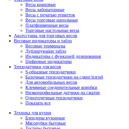
Весы крановые
Весы лабораторные
Весы с печатью этикеток
Весы торговые напольные
Платформенные весы
Торговые настольные весы
Аксессуары для торговых весов
Весовые индикаторы и табло
Весовые терминалы
Дублирующие табло
Индикаторы с функцией дозирования
Цифровые индикаторы
Тензодатчики для весов
S-образные тензодатчики
Балочные тензодатчики на сдвиг/изгиб
Для автомобильных весов
Клеммные соединительные коробки
Низкопрофильные датчики на сжатие
Одноточечные тензодатчики
Показать все
Техника для кухни
Блендеры кухонные
Мясорубки бытовые
Тостеры бытовые