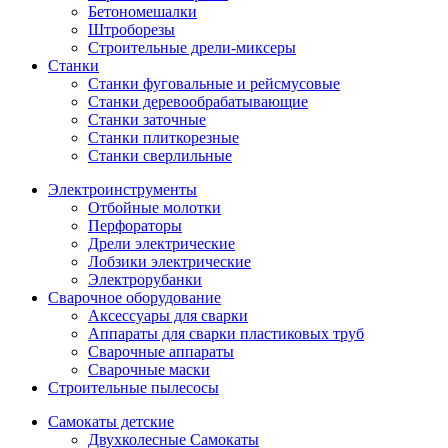
Бетономешалки
Штроборезы
Строительные дрели-миксеры
Станки
Станки фуговальные и рейсмусовые
Станки деревообрабатывающие
Станки заточные
Станки плиткорезные
Станки сверлильные
Электроинструменты
Отбойные молотки
Перфораторы
Дрели электрические
Лобзики электрические
Электрорубанки
Сварочное оборудование
Аксессуары для сварки
Аппараты для сварки пластиковых труб
Сварочные аппараты
Сварочные маски
Строительные пылесосы
Самокаты детские
Двухколесные Cамокаты