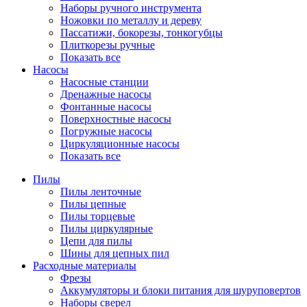
Наборы ручного инструмента
Ножовки по металлу и дереву
Пассатижи, бокорезы, тонкогубцы
Плиткорезы ручные
Показать все
Насосы
Насосные станции
Дренажные насосы
Фонтанные насосы
Поверхностные насосы
Погружные насосы
Циркуляционные насосы
Показать все
Пилы
Пилы ленточные
Пилы цепные
Пилы торцевые
Пилы циркулярные
Цепи для пилы
Шины для цепных пил
Расходные материалы
Фрезы
Аккумуляторы и блоки питания для шуруповертов
Наборы сверел