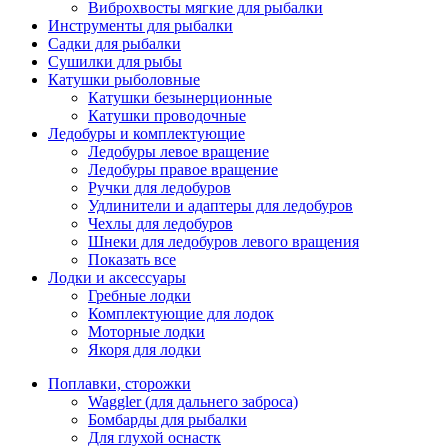
Виброхвосты мягкие для рыбалки
Инструменты для рыбалки
Садки для рыбалки
Сушилки для рыбы
Катушки рыболовные
Катушки безынерционные
Катушки проводочные
Ледобуры и комплектующие
Ледобуры левое вращение
Ледобуры правое вращение
Ручки для ледобуров
Удлинители и адаптеры для ледобуров
Чехлы для ледобуров
Шнеки для ледобуров левого вращения
Показать все
Лодки и аксессуары
Гребные лодки
Комплектующие для лодок
Моторные лодки
Якоря для лодки
Поплавки, сторожки
Waggler (для дальнего заброса)
Бомбарды для рыбалки
Для глухой оснастк