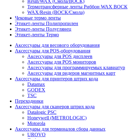
Resin/WAX (Смола/ВОСК)
Термотрансферные ленты Риббон WAX ВОСК
WAX/Resin (ВОСК/Смола)
Чековые термо ленты
Этикет-ленты Полипропилен
Этикет-ленты Полуглянец
Этикет-ленты Термо
Аксессуары для весового оборудования
Аксессуары для POS-оборудования
Аксессуары для POS дисплеев
Аксессуары для POS мониторов
Аксессуары для программируемых клавиатур
Аксессуары для ридеров магнитных карт
Аксессуары для принтеров штрих кода
Datamax
GODEX
TSC
Переходники
Аксессуары для сканеров штрих кода
Datalogic PSC
Honeywell (METROLOGIC)
Motorola
Аксессуары для терминалов сбора данных
UROVO