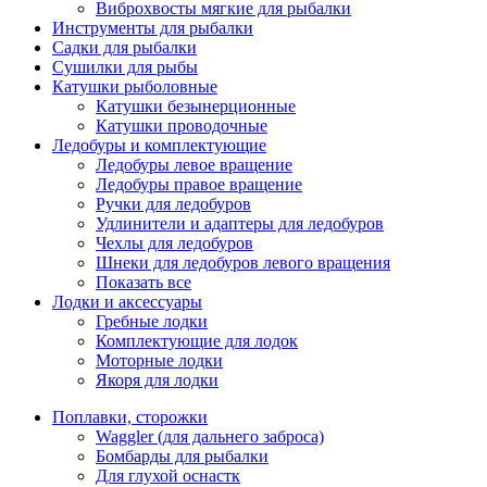
Виброхвосты мягкие для рыбалки
Инструменты для рыбалки
Садки для рыбалки
Сушилки для рыбы
Катушки рыболовные
Катушки безынерционные
Катушки проводочные
Ледобуры и комплектующие
Ледобуры левое вращение
Ледобуры правое вращение
Ручки для ледобуров
Удлинители и адаптеры для ледобуров
Чехлы для ледобуров
Шнеки для ледобуров левого вращения
Показать все
Лодки и аксессуары
Гребные лодки
Комплектующие для лодок
Моторные лодки
Якоря для лодки
Поплавки, сторожки
Waggler (для дальнего заброса)
Бомбарды для рыбалки
Для глухой оснастк