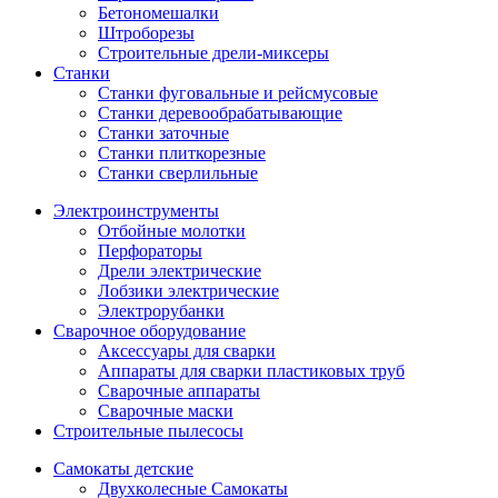
Бетономешалки
Штроборезы
Строительные дрели-миксеры
Станки
Станки фуговальные и рейсмусовые
Станки деревообрабатывающие
Станки заточные
Станки плиткорезные
Станки сверлильные
Электроинструменты
Отбойные молотки
Перфораторы
Дрели электрические
Лобзики электрические
Электрорубанки
Сварочное оборудование
Аксессуары для сварки
Аппараты для сварки пластиковых труб
Сварочные аппараты
Сварочные маски
Строительные пылесосы
Самокаты детские
Двухколесные Cамокаты