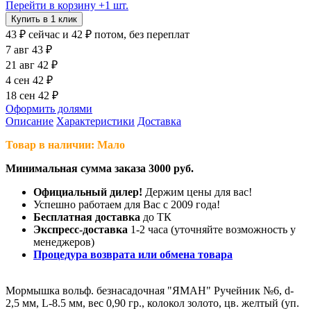
Перейти в корзину
+1 шт.
Купить в 1 клик
43 ₽
сейчас
и 42 ₽ потом, без переплат
7 авг
43 ₽
21 авг
42 ₽
4 сен
42 ₽
18 сен
42 ₽
Оформить долями
Описание
Характеристики
Доставка
Товар в наличии: Мало
Минимальная сумма заказа 3000 руб.
Официальный дилер!
Держим цены для вас!
Успешно работаем для Вас с 2009 года!
Бесплатная доставка
до ТК
Экспресс-доставка
1-2 часа (уточняйте возможность у
менеджеров)
Процедура возврата или обмена товара
Мормышка вольф. безнасадочная "ЯМАН" Ручейник №6, d-
2,5 мм, L-8.5 мм, вес 0,90 гр., колокол золото, цв. желтый (уп.