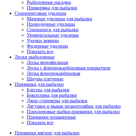
Рыболовные насадки
Прикормка для рыбалки
Спиннинговые удилища
Маховые удилища для рыбалки
Проводочные удилища
Спиннинги для рыбалки
Универсальные удилища
Удочки зимнии
Фидерные удилища
Показать все
Лески рыболовные
Леска монофильная
Леска с флюорокарбоновым покрытием
Леска флюорокарбоновая
Шнуры плетеные
Приманки для рыбалки
Блесны для рыбалки
Бокоплавы для рыбалки
Джиг-стримеры для рыбалки
Лягушки и мыши незацепляйки для рыбалки
Поролоновые рыбки-приманки для рыбалки
Приманки оснащенные
Показать все
Приманки мягкие для рыбалки