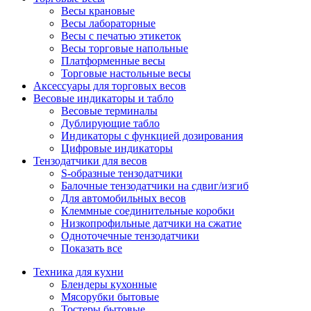
Весы крановые
Весы лабораторные
Весы с печатью этикеток
Весы торговые напольные
Платформенные весы
Торговые настольные весы
Аксессуары для торговых весов
Весовые индикаторы и табло
Весовые терминалы
Дублирующие табло
Индикаторы с функцией дозирования
Цифровые индикаторы
Тензодатчики для весов
S-образные тензодатчики
Балочные тензодатчики на сдвиг/изгиб
Для автомобильных весов
Клеммные соединительные коробки
Низкопрофильные датчики на сжатие
Одноточечные тензодатчики
Показать все
Техника для кухни
Блендеры кухонные
Мясорубки бытовые
Тостеры бытовые