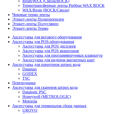
Resin/WAX (Смола/ВОСК)
Термотрансферные ленты Риббон WAX ВОСК
WAX/Resin (ВОСК/Смола)
Чековые термо ленты
Этикет-ленты Полипропилен
Этикет-ленты Полуглянец
Этикет-ленты Термо
Аксессуары для весового оборудования
Аксессуары для POS-оборудования
Аксессуары для POS дисплеев
Аксессуары для POS мониторов
Аксессуары для программируемых клавиатур
Аксессуары для ридеров магнитных карт
Аксессуары для принтеров штрих кода
Datamax
GODEX
TSC
Переходники
Аксессуары для сканеров штрих кода
Datalogic PSC
Honeywell (METROLOGIC)
Motorola
Аксессуары для терминалов сбора данных
UROVO