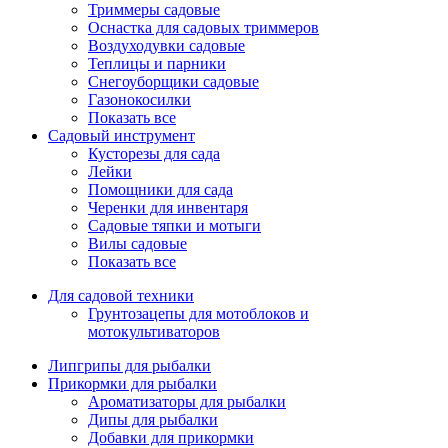
Триммеры садовые
Оснастка для садовых триммеров
Воздуходувки садовые
Теплицы и парники
Снегоуборщики садовые
Газонокосилки
Показать все
Садовый инструмент
Кусторезы для сада
Лейки
Помощники для сада
Черенки для инвентаря
Садовые тяпки и мотыги
Вилы садовые
Показать все
Для садовой техники
Грунтозацепы для мотоблоков и
мотокультиваторов
Липгрипы для рыбалки
Прикормки для рыбалки
Ароматизаторы для рыбалки
Дипы для рыбалки
Добавки для прикормки