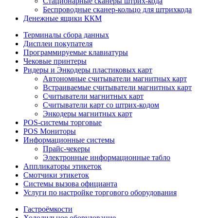
Стационарные сканеры штрих-кода
Беспроводные сканер-кольцо для штрихкода
Денежные ящики ККМ
Терминалы сбора данных
Дисплеи покупателя
Программируемые клавиатуры
Чековые принтеры
Ридеры и Энкодеры пластиковых карт
Автономные считыватели магнитных карт
Встраиваемые считыватели магнитных карт
Считыватели магнитных карт
Считыватели карт со штрих-кодом
Энкодеры магнитных карт
POS-системы торговые
POS Мониторы
Информационные системы
Прайс-чекеры
Электронные информационные табло
Аппликаторы этикеток
Смотчики этикеток
Системы вызова официанта
Услуги по настройке торгового оборудования
Гастроёмкости
Холодильное оборудование