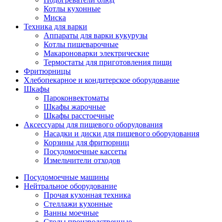
Котлы кухонные
Миска
Техника для варки
Аппараты для варки кукурузы
Котлы пищеварочные
Макароноварки электрические
Термостаты для приготовления пищи
Фритюрницы
Хлебопекарное и кондитерское оборудование
Шкафы
Пароконвектоматы
Шкафы жарочные
Шкафы расстоечные
Аксессуары для пищевого оборудования
Насадки и диски для пищевого оборудования
Корзины для фритюрниц
Посудомоечные кассеты
Измельчители отходов
Посудомоечные машины
Нейтральное оборудование
Прочая кухонная техника
Стеллажи кухонные
Ванны моечные
Столы производственные