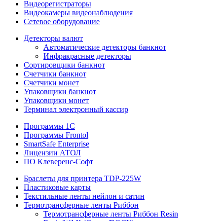
Видеорегистраторы
Видеокамеры видеонаблюдения
Сетевое оборудование
Детекторы валют
Автоматические детекторы банкнот
Инфракрасные детекторы
Сортировщики банкнот
Счетчики банкнот
Счетчики монет
Упаковщики банкнот
Упаковщики монет
Терминал электронный кассир
Программы 1C
Программы Frontol
SmartSafe Enterprise
Лицензии АТОЛ
ПО Клеверенс-Софт
Браслеты для принтера TDP-225W
Пластиковые карты
Текстильные ленты нейлон и сатин
Термотрансферные ленты Риббон
Термотрансферные ленты Риббон Resin