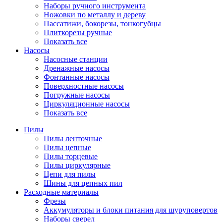
Наборы ручного инструмента
Ножовки по металлу и дереву
Пассатижи, бокорезы, тонкогубцы
Плиткорезы ручные
Показать все
Насосы
Насосные станции
Дренажные насосы
Фонтанные насосы
Поверхностные насосы
Погружные насосы
Циркуляционные насосы
Показать все
Пилы
Пилы ленточные
Пилы цепные
Пилы торцевые
Пилы циркулярные
Цепи для пилы
Шины для цепных пил
Расходные материалы
Фрезы
Аккумуляторы и блоки питания для шуруповертов
Наборы сверел