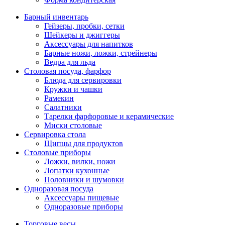
Барный инвентарь
Гейзеры, пробки, сетки
Шейкеры и джиггеры
Аксессуары для напитков
Барные ножи, ложки, стрейнеры
Ведра для льда
Столовая посуда, фарфор
Блюда для сервировки
Кружки и чашки
Рамекин
Салатники
Тарелки фарфоровые и керамические
Миски столовые
Сервировка стола
Щипцы для продуктов
Столовые приборы
Ложки, вилки, ножи
Лопатки кухонные
Половники и шумовки
Одноразовая посуда
Аксессуары пищевые
Одноразовые приборы
Торговые весы