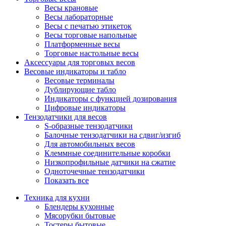
Весы крановые
Весы лабораторные
Весы с печатью этикеток
Весы торговые напольные
Платформенные весы
Торговые настольные весы
Аксессуары для торговых весов
Весовые индикаторы и табло
Весовые терминалы
Дублирующие табло
Индикаторы с функцией дозирования
Цифровые индикаторы
Тензодатчики для весов
S-образные тензодатчики
Балочные тензодатчики на сдвиг/изгиб
Для автомобильных весов
Клеммные соединительные коробки
Низкопрофильные датчики на сжатие
Одноточечные тензодатчики
Показать все
Техника для кухни
Блендеры кухонные
Мясорубки бытовые
Тостеры бытовые