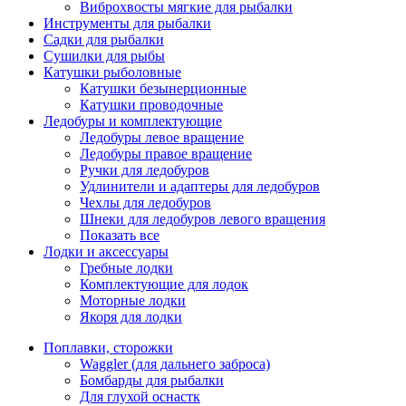
Виброхвосты мягкие для рыбалки
Инструменты для рыбалки
Садки для рыбалки
Сушилки для рыбы
Катушки рыболовные
Катушки безынерционные
Катушки проводочные
Ледобуры и комплектующие
Ледобуры левое вращение
Ледобуры правое вращение
Ручки для ледобуров
Удлинители и адаптеры для ледобуров
Чехлы для ледобуров
Шнеки для ледобуров левого вращения
Показать все
Лодки и аксессуары
Гребные лодки
Комплектующие для лодок
Моторные лодки
Якоря для лодки
Поплавки, сторожки
Waggler (для дальнего заброса)
Бомбарды для рыбалки
Для глухой оснастк