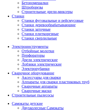
Бетономешалки
Штроборезы
Строительные дрели-миксеры
Станки
Станки фуговальные и рейсмусовые
Станки деревообрабатывающие
Станки заточные
Станки плиткорезные
Станки сверлильные
Электроинструменты
Отбойные молотки
Перфораторы
Дрели электрические
Лобзики электрические
Электрорубанки
Сварочное оборудование
Аксессуары для сварки
Аппараты для сварки пластиковых труб
Сварочные аппараты
Сварочные маски
Строительные пылесосы
Самокаты детские
Двухколесные Cамокаты