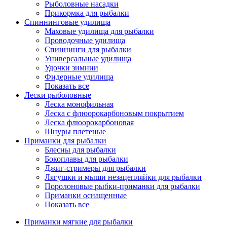
Рыболовные насадки
Прикормка для рыбалки
Спиннинговые удилища
Маховые удилища для рыбалки
Проводочные удилища
Спиннинги для рыбалки
Универсальные удилища
Удочки зимнии
Фидерные удилища
Показать все
Лески рыболовные
Леска монофильная
Леска с флюорокарбоновым покрытием
Леска флюорокарбоновая
Шнуры плетеные
Приманки для рыбалки
Блесны для рыбалки
Бокоплавы для рыбалки
Джиг-стримеры для рыбалки
Лягушки и мыши незацепляйки для рыбалки
Поролоновые рыбки-приманки для рыбалки
Приманки оснащенные
Показать все
Приманки мягкие для рыбалки