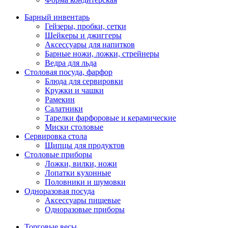
Барный инвентарь
Гейзеры, пробки, сетки
Шейкеры и джиггеры
Аксессуары для напитков
Барные ножи, ложки, стрейнеры
Ведра для льда
Столовая посуда, фарфор
Блюда для сервировки
Кружки и чашки
Рамекин
Салатники
Тарелки фарфоровые и керамические
Миски столовые
Сервировка стола
Щипцы для продуктов
Столовые приборы
Ложки, вилки, ножи
Лопатки кухонные
Половники и шумовки
Одноразовая посуда
Аксессуары пищевые
Одноразовые приборы
Торговые весы