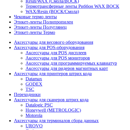
Resin/WAX (Смола/ВОСК)
Термотрансферные ленты Риббон WAX ВОСК
WAX/Resin (ВОСК/Смола)
Чековые термо ленты
Этикет-ленты Полипропилен
Этикет-ленты Полуглянец
Этикет-ленты Термо
Аксессуары для весового оборудования
Аксессуары для POS-оборудования
Аксессуары для POS дисплеев
Аксессуары для POS мониторов
Аксессуары для программируемых клавиатур
Аксессуары для ридеров магнитных карт
Аксессуары для принтеров штрих кода
Datamax
GODEX
TSC
Переходники
Аксессуары для сканеров штрих кода
Datalogic PSC
Honeywell (METROLOGIC)
Motorola
Аксессуары для терминалов сбора данных
UROVO