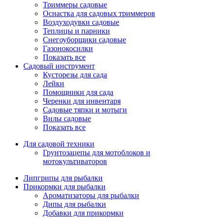
Триммеры садовые
Оснастка для садовых триммеров
Воздуходувки садовые
Теплицы и парники
Снегоуборщики садовые
Газонокосилки
Показать все
Садовый инструмент
Кусторезы для сада
Лейки
Помощники для сада
Черенки для инвентаря
Садовые тяпки и мотыги
Вилы садовые
Показать все
Для садовой техники
Грунтозацепы для мотоблоков и
мотокультиваторов
Липгрипы для рыбалки
Прикормки для рыбалки
Ароматизаторы для рыбалки
Дипы для рыбалки
Добавки для прикормки