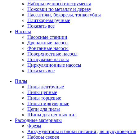
Наборы ручного инструмента
Ножовки по металлу и дереву
Пассатижи, бокорезы, тонкогубцы
Плиткорезы ручные
Показать все
Насосы
Насосные станции
Дренажные насосы
Фонтанные насосы
Поверхностные насосы
Погружные насосы
Циркуляционные насосы
Показать все
Пилы
Пилы ленточные
Пилы цепные
Пилы торцевые
Пилы циркулярные
Цепи для пилы
Шины для цепных пил
Расходные материалы
Фрезы
Аккумуляторы и блоки питания для шуруповертов
Наборы сверел