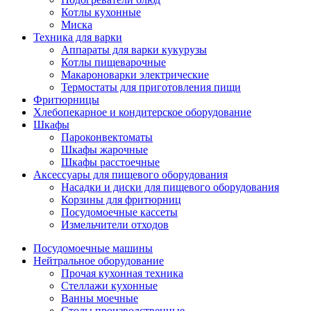
Котлы кухонные
Миска
Техника для варки
Аппараты для варки кукурузы
Котлы пищеварочные
Макароноварки электрические
Термостаты для приготовления пищи
Фритюрницы
Хлебопекарное и кондитерское оборудование
Шкафы
Пароконвектоматы
Шкафы жарочные
Шкафы расстоечные
Аксессуары для пищевого оборудования
Насадки и диски для пищевого оборудования
Корзины для фритюрниц
Посудомоечные кассеты
Измельчители отходов
Посудомоечные машины
Нейтральное оборудование
Прочая кухонная техника
Стеллажи кухонные
Ванны моечные
Столы производственные