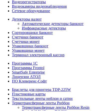
Видеорегистраторы
Видеокамеры видеонаблюдения
Сетевое оборудование
Детекторы валют
Автоматические детекторы банкнот
Инфракрасные детекторы
Сортировщики банкнот
Счетчики банкнот
Счетчики монет
Упаковщики банкнот
Упаковщики монет
Терминал электронный кассир
Программы 1C
Программы Frontol
SmartSafe Enterprise
Лицензии АТОЛ
ПО Клеверенс-Софт
Браслеты для принтера TDP-225W
Пластиковые карты
Текстильные ленты нейлон и сатин
Термотрансферные ленты Риббон
Термотрансферные ленты Риббон Resin