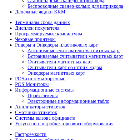
Стационарные сканеры штрих-кода
Беспроводные сканер-кольцо для штрихкода
Денежные ящики ККМ
Терминалы сбора данных
Дисплеи покупателя
Программируемые клавиатуры
Чековые принтеры
Ридеры и Энкодеры пластиковых карт
Автономные считыватели магнитных карт
Встраиваемые считыватели магнитных карт
Считыватели магнитных карт
Считыватели карт со штрих-кодом
Энкодеры магнитных карт
POS-системы торговые
POS Мониторы
Информационные системы
Прайс-чекеры
Электронные информационные табло
Аппликаторы этикеток
Смотчики этикеток
Системы вызова официанта
Услуги по настройке торгового оборудования
Гастроёмкости
Холодильное оборудование