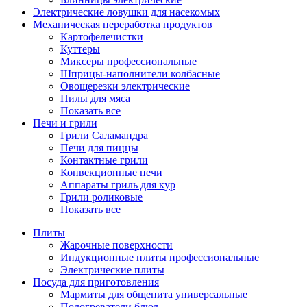
Электрические ловушки для насекомых
Механическая переработка продуктов
Картофелечистки
Куттеры
Миксеры профессиональные
Шприцы-наполнители колбасные
Овощерезки электрические
Пилы для мяса
Показать все
Печи и грили
Грили Саламандра
Печи для пиццы
Контактные грили
Конвекционные печи
Аппараты гриль для кур
Грили роликовые
Показать все
Плиты
Жарочные поверхности
Индукционные плиты профессиональные
Электрические плиты
Посуда для приготовления
Мармиты для общепита универсальные
Подогреватели блюд