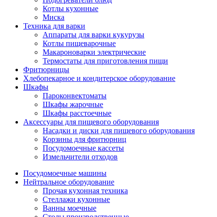
Котлы кухонные
Миска
Техника для варки
Аппараты для варки кукурузы
Котлы пищеварочные
Макароноварки электрические
Термостаты для приготовления пищи
Фритюрницы
Хлебопекарное и кондитерское оборудование
Шкафы
Пароконвектоматы
Шкафы жарочные
Шкафы расстоечные
Аксессуары для пищевого оборудования
Насадки и диски для пищевого оборудования
Корзины для фритюрниц
Посудомоечные кассеты
Измельчители отходов
Посудомоечные машины
Нейтральное оборудование
Прочая кухонная техника
Стеллажи кухонные
Ванны моечные
Столы производственные