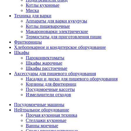
Котлы кухонные
Миска
Техника для варки
Аппараты для варки кукурузы
Котлы пищеварочные
Макароноварки электрические
Термостаты для приготовления пищи
Фритюрницы
Хлебопекарное и кондитерское оборудование
Шкафы
Пароконвектоматы
Шкафы жарочные
Шкафы расстоечные
Аксессуары для пищевого оборудования
Насадки и диски для пищевого оборудования
Корзины для фритюрниц
Посудомоечные кассеты
Измельчители отходов
Посудомоечные машины
Нейтральное оборудование
Прочая кухонная техника
Стеллажи кухонные
Ванны моечные
Столы производственные