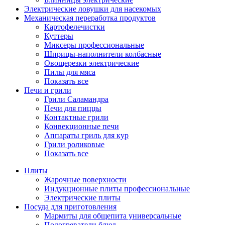
Электрические ловушки для насекомых
Механическая переработка продуктов
Картофелечистки
Куттеры
Миксеры профессиональные
Шприцы-наполнители колбасные
Овощерезки электрические
Пилы для мяса
Показать все
Печи и грили
Грили Саламандра
Печи для пиццы
Контактные грили
Конвекционные печи
Аппараты гриль для кур
Грили роликовые
Показать все
Плиты
Жарочные поверхности
Индукционные плиты профессиональные
Электрические плиты
Посуда для приготовления
Мармиты для общепита универсальные
Подогреватели блюд