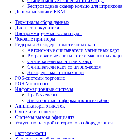
Стационарные сканеры штрих-кода
Беспроводные сканер-кольцо для штрихкода
Денежные ящики ККМ
Терминалы сбора данных
Дисплеи покупателя
Программируемые клавиатуры
Чековые принтеры
Ридеры и Энкодеры пластиковых карт
Автономные считыватели магнитных карт
Встраиваемые считыватели магнитных карт
Считыватели магнитных карт
Считыватели карт со штрих-кодом
Энкодеры магнитных карт
POS-системы торговые
POS Мониторы
Информационные системы
Прайс-чекеры
Электронные информационные табло
Аппликаторы этикеток
Смотчики этикеток
Системы вызова официанта
Услуги по настройке торгового оборудования
Гастроёмкости
Холодильное оборудование