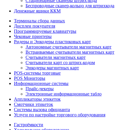
Стационарные сканеры штрих-кода
Беспроводные сканер-кольцо для штрихкода
Денежные ящики ККМ
Терминалы сбора данных
Дисплеи покупателя
Программируемые клавиатуры
Чековые принтеры
Ридеры и Энкодеры пластиковых карт
Автономные считыватели магнитных карт
Встраиваемые считыватели магнитных карт
Считыватели магнитных карт
Считыватели карт со штрих-кодом
Энкодеры магнитных карт
POS-системы торговые
POS Мониторы
Информационные системы
Прайс-чекеры
Электронные информационные табло
Аппликаторы этикеток
Смотчики этикеток
Системы вызова официанта
Услуги по настройке торгового оборудования
Гастроёмкости
Холодильное оборудование