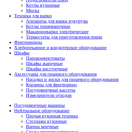
Котлы кухонные
Миска
Техника для варки
Аппараты для варки кукурузы
Котлы пищеварочные
Макароноварки электрические
Термостаты для приготовления пищи
Фритюрницы
Хлебопекарное и кондитерское оборудование
Шкафы
Пароконвектоматы
Шкафы жарочные
Шкафы расстоечные
Аксессуары для пищевого оборудования
Насадки и диски для пищевого оборудования
Корзины для фритюрниц
Посудомоечные кассеты
Измельчители отходов
Посудомоечные машины
Нейтральное оборудование
Прочая кухонная техника
Стеллажи кухонные
Ванны моечные
Столы производственные