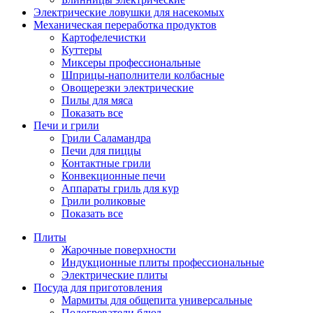
Электрические ловушки для насекомых
Механическая переработка продуктов
Картофелечистки
Куттеры
Миксеры профессиональные
Шприцы-наполнители колбасные
Овощерезки электрические
Пилы для мяса
Показать все
Печи и грили
Грили Саламандра
Печи для пиццы
Контактные грили
Конвекционные печи
Аппараты гриль для кур
Грили роликовые
Показать все
Плиты
Жарочные поверхности
Индукционные плиты профессиональные
Электрические плиты
Посуда для приготовления
Мармиты для общепита универсальные
Подогреватели блюд